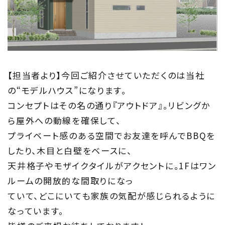
Information
家づくりに役立つ情報
Maintenance
【担当者より】今回ご紹介させていただくのは当社
家のメンテナンス
の“モデルハウス”になります。
コンセプトはその名の通り『アウトドア』。リビングか
じゅう
mado
ら屋外への動線を確保して、
住宅相談窓口 じゅうmado
プライベート感のある空間でお友達を呼んでBBQを
したり、木目と白壁をベースに、
天井格子やモザイクタイルがアクセントに。1Fはワン
ルームの開放的な間取りになっ
ていて、どこにいても家族の気配が感じられるように
なっています。