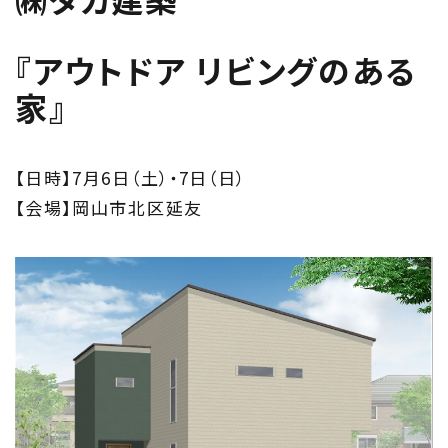
About
住まい夢ネットとは
『アウトドア リビングのある
家』
Concept
ウッド・コミュ二ケーション
【日時】7月6日（土）・7日（日）
Philosophy
【会場】岡山市北区延友
私たちの目指す家づくり
Members
住まい夢ネット加盟工務店
Project
私たちの取り組み