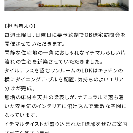
Information
家づくりに役立つ情報
【担当者より】
Maintenance
毎週土曜日、日曜日に要予約制でOB様宅訪問会を
開催させていただきます。
家のメンテナンス
閑静な住宅地の一角におしゃれなイチマルらしい片
じゅう
mado
流れの住宅を新築させていただきました。
タイルテラスを望むワンルームのLDKはキッチンの
住宅相談窓口 じゅうmado
横にダイニングテ-ブルを配置、気持ちのよいエリア
分けが完成。
無垢の床材や天井の梁表しが、ナチュラルで落ち着
いた雰囲気のインテリアに溶け込んで素敵な空間に
なっています。
イチマルテイストが盛り込まれたF様邸をぜひご案内
させてくださいませ。