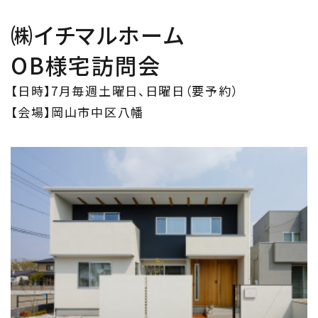
住まい夢ネットとは
㈱イチマルホーム
OB様宅訪問会
Concept
ウッド・コミュ二ケーション
【日時】7月毎週土曜日、日曜日（要予約）
【会場】岡山市中区八幡
Philosophy
私たちの目指す家づくり
Members
住まい夢ネット加盟工務店
Project
私たちの取り組み