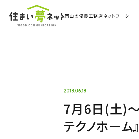
岡山の優良工務店ネットワーク
TO
トッ
Ab
住ま
2018.06.18
7月6日(土)
Co
テクノホーム
ウッド