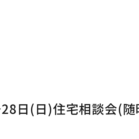
P
Pro
プページ
私たち
out
In
い夢ネットとは
家づく
～28日(日)住宅相談会(
ncept
Ma
』
・コミュ二ケーション
家のメ