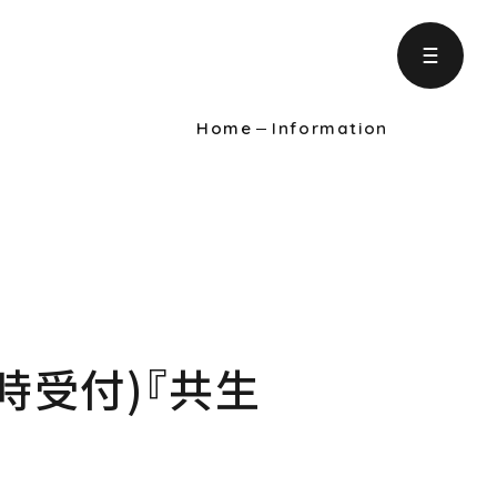
Home
Information
ject
の取り組み
formation
りに役立つ情報
随時受付)『共生
intenance
ンテナンス