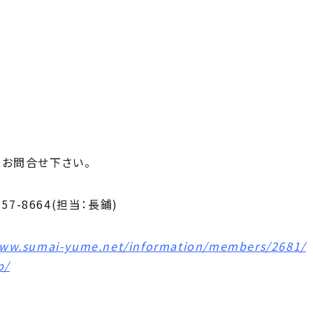
はお問合せ下さい。
57-8664(担当：長鋪)
www.sumai-yume.net/information/members/2681/
p/