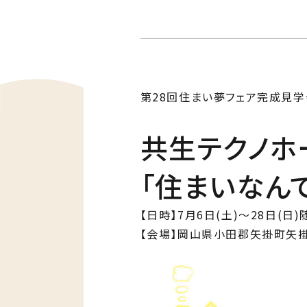
Ph
私た
Me
住ま
第28回住まい夢フェア完成見学
共生テクノホ
「住まいなん
【日時】7月6日(土)～28日(日
【会場】岡山県小田郡矢掛町矢掛2