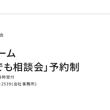
じ
ilosophy
ちの目指す家づくり
住宅相
mbers
い夢ネット加盟工務店
会
ーム
でも相談会」予約制
)随時受付
539(会社事務所)