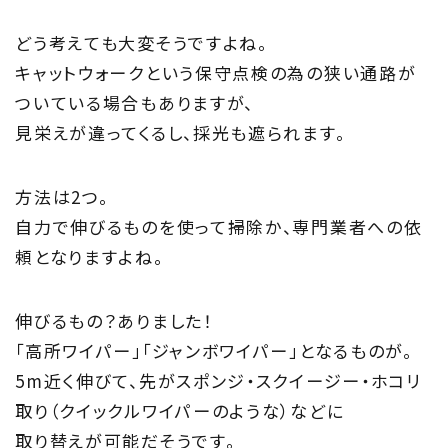
私たちの取り組み
どう考えても大変そうですよね。
キャットウォークという保守点検の為の狭い通路が
Information
ついている場合もありますが、
家づくりに役立つ情報
見栄えが違ってくるし、採光も遮られます。
Maintenance
方法は2つ。
家のメンテナンス
自力で伸びるものを使って掃除か、専門業者への依
頼となりますよね。
じゅう
mado
住宅相談窓口 じゅうmado
伸びるもの？ありました！
「高所ワイパー」「ジャンボワイパー」となるものが。
5m近く伸びて、先がスポンジ・スクイージー・ホコリ
取り（クイックルワイパーのような）などに
取り替えが可能だそうです。