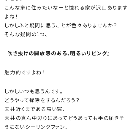
こんな家に住みたいなーと憧れる家が沢山あります
About
よね！
しかしふと疑問に思うことが色々ありませんか？
住まい夢ネットとは
そんな疑問の1つ、
Concept
『吹き抜けの開放感のある、明るいリビング』
ウッド・コミュ二ケーション
Philosophy
魅力的ですよね！
私たちの目指す家づくり
しかしいつも思うんです。
Members
どうやって掃除をするんだろう？
天井近くまである高い窓、
住まい夢ネット加盟工務店
天井の真ん中辺りにあってどうあっても手の届きそ
うにないシーリングファン。
Project