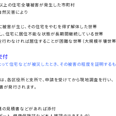
帯以上の住宅全壊被害が発生した市町村
自然災害により
地に被害が生じ、その住宅をやむを得ず解体した世帯
続し、住宅に居住不能な状態が長期間継続している世帯
修を行わなければ居住することが困難な世帯（大規模半壊世帯
交付
よって住宅などが被災したとき、その被害の程度を証明するも
は、各区役所と支所で、申請を受けてから現地調査を行い、
書が発行されます。
繕の見積書などがあれば添付
ポート、健康保険証など本人確認のできるもの）