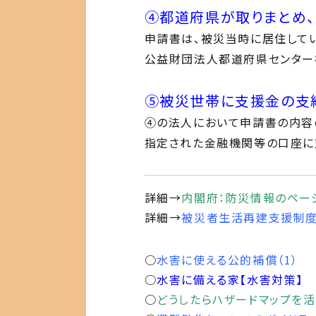
④都道府県が取りまとめ
申請書は、被災当時に居住して
公益財
団法人都道府県センター
⑤被災世帯に支援金の支
④の法人において申請書の内容
指定され
た金融機関等の口座に
詳細→
内閣府：防災情報のペー
詳細→
被災者生活再建支援制
○
水害に使える公的補償（1）
○
水害に備える家【水害対策】
○
どうしたらハザードマップを活