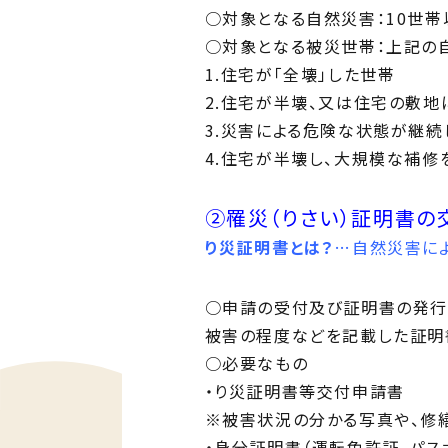
○対象となる自然災害：10世
○対象となる被災世帯：上記の
1.住宅が「全壊」した世帯
2.住宅が半壊、又は住宅の敷
3.災害による危険な状態が継
4.住宅が半壊し、大規模な補
②罹災（りさい）証明書の
り災証明書とは？
…自然災害に
○申請の受付及び証明書の発行
被害の程度などを記載した証明
○必要なもの
・り災証明書等交付申請書
※被害状況の分かる写真や、修
・身分証明書（運転免許証、パス