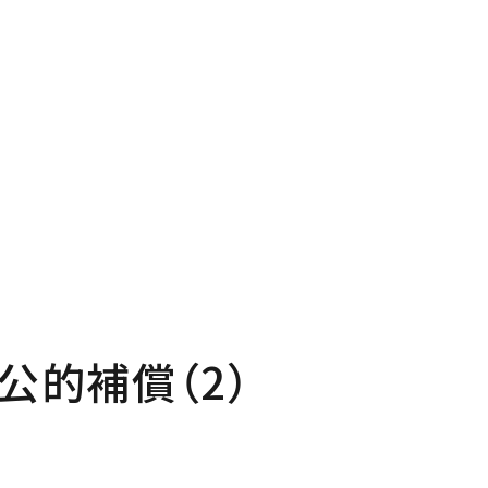
P
Pro
プページ
私たち
out
In
い夢ネットとは
家づく
公的補償（2）
ncept
Ma
・コミュ二ケーション
家のメ