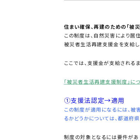
Ph
私た
住まい確保、再建のための「被
Me
この制度は、自然災害により居
住ま
被災者生活再建支援金を支給し
ここでは、支援金が支給される
「被災者生活再建支援制度」に
①支援法認定→適用
この制度が適用になるには、被
るかどうかについては、都道府県
制度の対象となるには要件があ