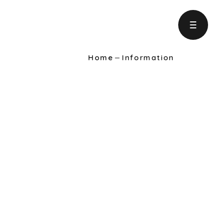
Home
Information
ject
の取り組み
formation
りに役立つ情報
intenance
ンテナンス