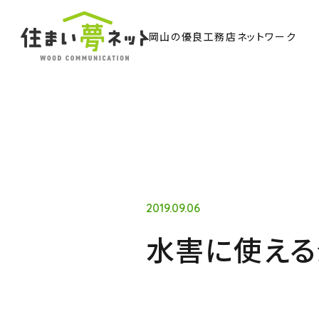
岡山の優良工務店ネットワーク
TO
トッ
Ab
住ま
2019.09.06
水害に使える
Co
ウッド