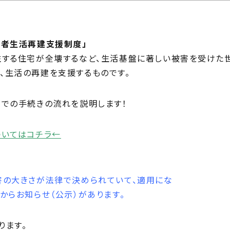
じ
ilosophy
ちの目指す家づくり
住宅相
災者生活再建支援制度」
mbers
住する住宅が全壊するなど、生活基盤に著しい被害を受けた
い夢ネット加盟工務店
、生活の再建を支援するものです。
までの手続きの流れを説明します！
ついてはコチラ←
害の大きさが法律で決められていて、適用にな
からお知らせ（公示）があります。
ります。