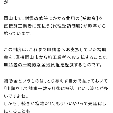
が…
About
岡山市で、耐震改修等にかかる費用の［補助金］を
住まい夢ネットとは
直接施工業者に支払う【代理受領制度】が昨年から
Concept
始っています。
ウッド・コミュ二ケーション
この制度は、これまで申請者へお支払していた補助
Philosophy
金を、
直接岡山市から施工業者へお支払することで、
申請者の一時的な金銭負担を軽減
するものです。
私たちの目指す家づくり
補助金というものは、とりあえず自分で払っておいて
Members
「申請をして請求→数ヶ月後に振込」という流れが多
住まい夢ネット加盟工務店
いですよね。
しかも手続きが複雑だと、もういいや！って先延ばし
Project
になることも…