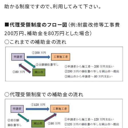
私たちの取り組み
助かる制度ですので、利用してみて下さい。
Information
■
代理受領制度のフロー図
（例:耐震改修等工事費
家づくりに役立つ情報
200万円、補助金を80万円とした場合）
○これまでの補助金の流れ
Maintenance
家のメンテナンス
じゅう
mado
住宅相談窓口 じゅうmado
○代理受領制度での補助金の流れ