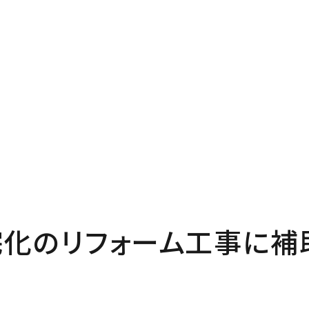
P
Pro
プページ
私たち
out
In
い夢ネットとは
家づく
化のリフォーム工事に補
ncept
Ma
・コミュ二ケーション
家のメ