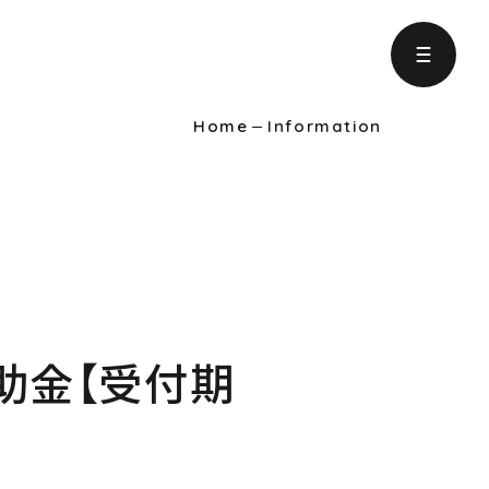
Home
Information
ject
の取り組み
formation
りに役立つ情報
助金【受付期
intenance
ンテナンス