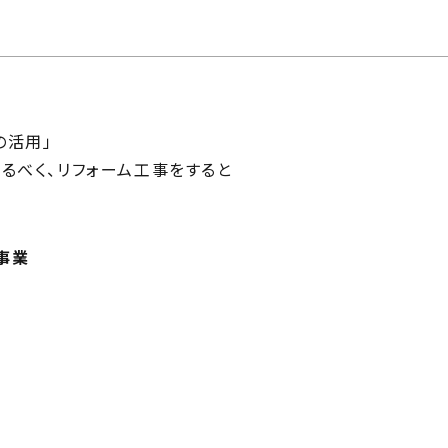
じ
ilosophy
ちの目指す家づくり
住宅相
mbers
い夢ネット加盟工務店
の活用」
るべく、リフォーム工事をすると
事業