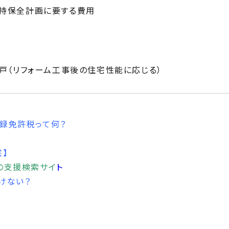
維持保全計画に要する費用
／戸（リフォーム工事後の住宅性能に応じる）
録免許税って何？
宅
】
の支援検索サイ
ト
けない？