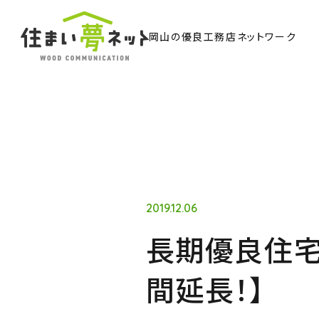
岡山の優良工務店ネットワーク
TO
トッ
Ab
住ま
2019.12.06
長期優良住宅
Co
間延長！】
ウッド