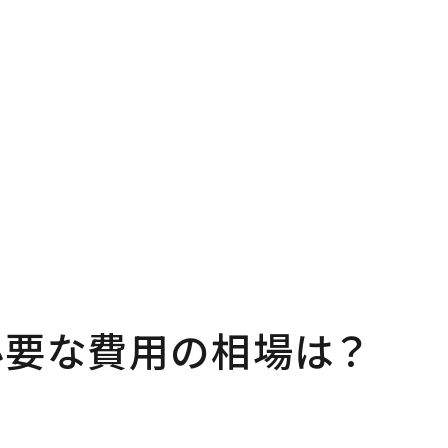
P
Pro
プページ
私たち
out
In
い夢ネットとは
家づく
必要な費用の相場は？
ncept
Ma
・コミュ二ケーション
家のメ