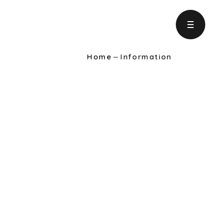
Home
Information
ject
の取り組み
formation
りに役立つ情報
intenance
ンテナンス