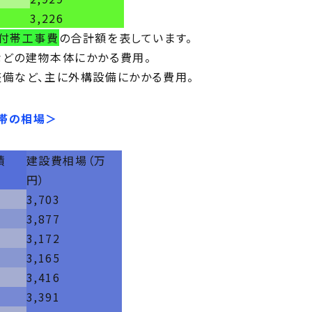
3,226
付帯工事費
の合計額を表しています。
などの建物本体にかかる費用。
整備など、主に外構設備にかかる費用。
帯の相場＞
積
建設費相場（万
円）
3,703
3,877
3,172
3,165
3,416
3,391