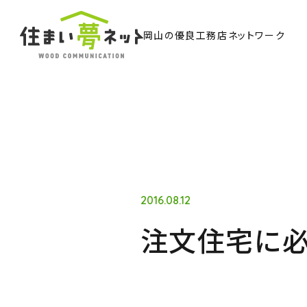
岡山の優良工務店ネットワーク
TO
トッ
Ab
住ま
2016.08.12
注文住宅に
Co
ウッド