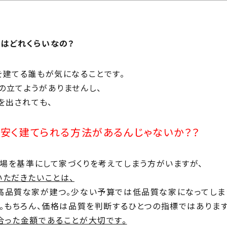
じ
ilosophy
ちの目指す家づくり
住宅相
はどれくらいなの？
mbers
い夢ネット加盟工務店
を建てる誰もが気になることです。
の立てようがありませんし、
を出されても、
安く建てられる方法があるんじゃないか？？
相場を基準にして家づくりを考えてしまう方がいますが、
いただきたいことは、
高品質な家が建つ。少ない予算では低品質な家になってしま
。もちろん、価格は品質を判断するひとつの指標ではあります
合った金額であることが大切です。