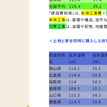
全国平均
129.4
39.1
『建設費相場』は、
本体工事費
＋
本体工事
は、基礎や構造、造作
付帯工事
は、造園や配管、地盤
＜土地と家を同時に購入した世
都道府県
延床面積
延床面
名
(㎡)
(坪)
岡山県
116.1
35.1
広島県
114.4
34.6
鳥取県
114
34.5
島根県
109.3
33.1
山口県
113.3
34.3
徳島県
114.5
34.6