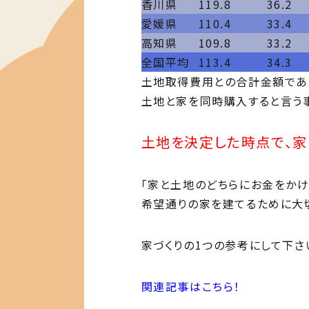
香川県
119.8
36.2
愛媛県
110.4
33.4
高知県
109.8
33.2
全国平均
113.4
34.3
土地取得費用との合計金額であ
土地と家を同時購入すると言う
土地を決定した時点で、家
「家と土地のどちらにお金をかけ
希望通りの家を建てるために大
家づくりの1つの参考にして下さ
関連記事はこちら！