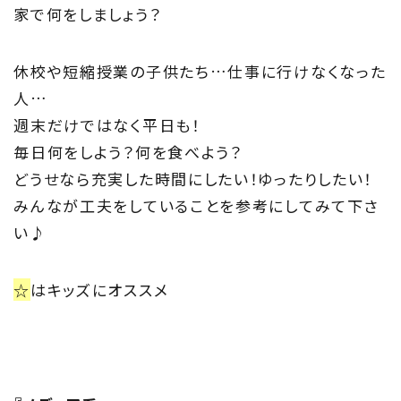
家で何をしましょう？
About
休校や短縮授業の子供たち…仕事に行けなくなった
住まい夢ネットとは
人…
週末だけではなく平日も！
Concept
毎日何をしよう？何を食べよう？
ウッド・コミュ二ケーション
どうせなら充実した時間にしたい！ゆったりしたい！
みんなが工夫をしていることを参考にしてみて下さ
Philosophy
い♪
私たちの目指す家づくり
☆
はキッズにオススメ
Members
住まい夢ネット加盟工務店
Project