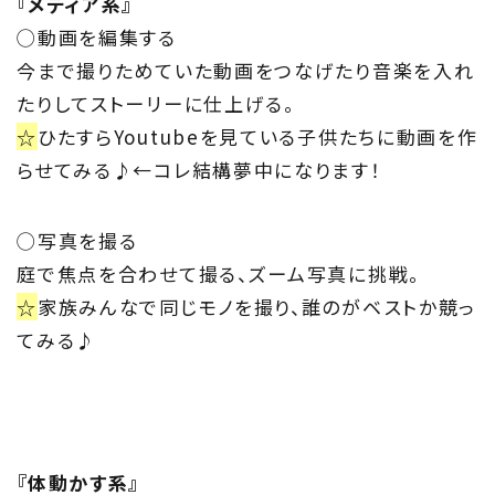
『メディア系』
私たちの取り組み
◯動画を編集する
今まで撮りためていた動画をつなげたり音楽を入れ
Information
たりしてストーリーに仕上げる。
家づくりに役立つ情報
☆
ひたすらYoutubeを見ている子供たちに動画を作
らせてみる♪←コレ結構夢中になります！
Maintenance
家のメンテナンス
◯写真を撮る
庭で焦点を合わせて撮る、ズーム写真に挑戦。
じゅう
mado
☆
家族みんなで同じモノを撮り、誰のがベストか競っ
てみる♪
住宅相談窓口 じゅうmado
『体動かす系』