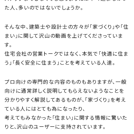
た人、多いのではないでしょうか。
About
住まい夢ネットとは
そんな中、建築士や設計士の方々が「家づくり」や「住
まい」に関して沢山の動画を上げてくださっていま
Concept
す。
住宅会社の営業トークではなく、本気で「快適に住ま
ウッド・コミュ二ケーション
う」「長く安全に住まう」ことを考えている人達。
Philosophy
プロ向けの専門的な内容のものもありますが、一般
私たちの目指す家づくり
向けに通常詳しく説明してもらえないようなことを
分かりやすく解説してあるものが、「家づくり」を考え
Members
ている人にはとても為になったり、
住まい夢ネット加盟工務店
考えてもみなかった「住まい」に関する情報に驚いた
りと、沢山のユーザーに支持されています。
Project