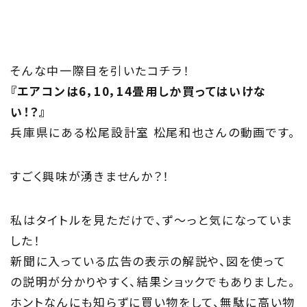
私たちの取り組み
Information
そんな中一際目を引いたコチラ！
家づくりに役立つ情報
『エアコンは6，10，14畳用しか買ってはいけな
い！？』
Maintenance
兵庫県にある松尾設計室 松尾和也さんの動画です。
家のメンテナンス
すごく興味が湧きませんか？！
じゅう
mado
住宅相談窓口 じゅうmado
私はタイトルを見ただけで、ず～っと気になっていま
した！
新聞に入っている広告の表示の解説や、図を使って
の説明が分かりやすく、結果ショックでもありました。
ホントなんにも知らずに買い物をして、無駄に高い物