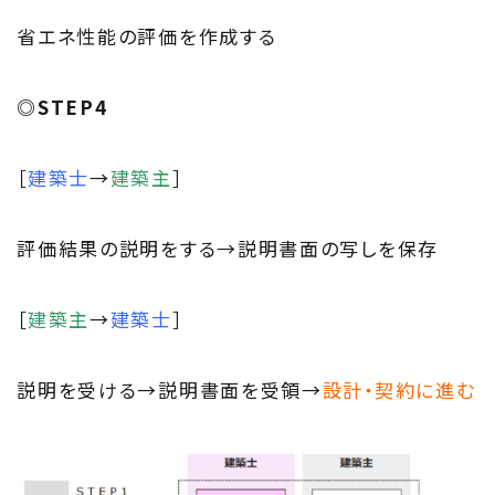
省エネ性能の評価を作成する
◎STEP4
［
建築士
→
建築主
］
評価結果の説明をする→説明書面の写しを保存
［
建築主
→
建築士
］
説明を受ける→説明書面を受領→
設計・契約に進む