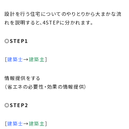
Project
設計を行う住宅についてのやりとりから大まかな流
私たちの取り組み
れを説明すると、4STEPに分かれます。
Information
◎STEP1
家づくりに役立つ情報
Maintenance
［
建築士
→
建築主
］
家のメンテナンス
情報提供をする
じゅう
mado
（省エネの必要性・効果の情報提供）
住宅相談窓口 じゅうmado
◎STEP2
［
建築士
→
建築主
］