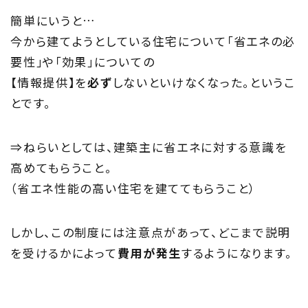
トップページ
簡単にいうと…
今から建てようとしている住宅について「省エネの必
About
要性」や「効果」についての
【情報提供】を
必ず
しないといけなくなった。というこ
住まい夢ネットとは
とです。
Concept
⇒ねらいとしては、建築主に省エネに対する意識を
ウッド・コミュ二ケーション
高めてもらうこと。
Philosophy
（省エネ性能の高い住宅を建ててもらうこと）
私たちの目指す家づくり
しかし、この制度には注意点があって、どこまで説明
を受けるかによって
費用が発生
するようになります。
Members
住まい夢ネット加盟工務店