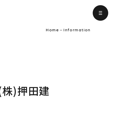
Home
Information
ject
の取り組み
formation
りに役立つ情報
『(株)押田建
intenance
ンテナンス