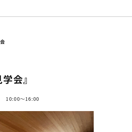
じ
ilosophy
ちの目指す家づくり
住宅相
mbers
い夢ネット加盟工務店
学会
見学会』
 10:00～16:00