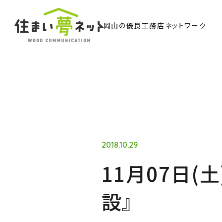
岡山の優良工務店ネットワーク
TO
トッ
Ab
住ま
2018.10.29
11月07日(
Co
設』
ウッド