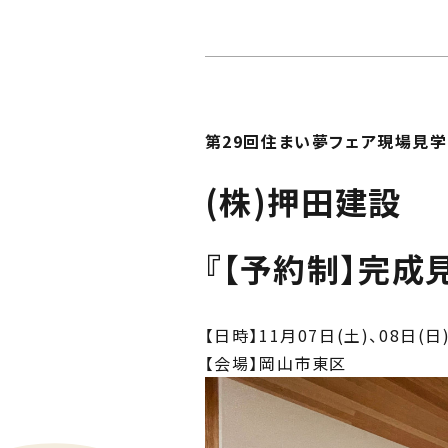
Ph
私た
Me
住ま
第29回住まい夢フェア現場見
(株)押田建設
『【
予約制】完成
【日時】11月07日(土)、08日(日)
【会場】岡山市東区