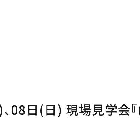
P
Pro
プページ
私たち
out
In
い夢ネットとは
家づく
土)、08日(日) 現場見学会
ncept
Ma
・コミュ二ケーション
家のメ