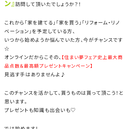
ン』
訪問して頂いたでしょうか？！
これから「家を建てる」「家を買う」「リフォーム・リノ
ベーション」を予定している方、
いつから始めようか悩んでいた方、今がチャンスです
TOP
☆
トップページ
オンラインだからこその、
【住まい夢フェア史上最大商
品点数＆最高額プレゼントキャンペーン】
About
見逃す手はありませんよ♪
住まい夢ネットとは
このチャンスを活かして、貰うものは貰って頂こう！と
Concept
思います。
プレゼントも知識も出会いも♡
ウッド・コミュ二ケーション
Philosophy
では始めます！