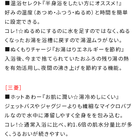
■温浴セレクト『半身浴をしたい方にオススメ！』
好みの温度（あつめ・ふつう・ぬるめ）と時間を簡単
に設定できる。
コレ！☆ぬるめにするのに水を足すのではなく、ぬる
くなったお湯を浴槽に戻すので湯温ムラがない。
■ぬくもりチャージ『お湯はりエネルギーを節約』
入浴後、今まで捨てられていたおふろの残り湯の熱
を有効活用し、夜間の沸き上げを節約する機能。
［三菱］
■ホットあわー『お肌に潤い☆湯冷めしにくい』
ジェットバスやジャグジーよりも繊細なマイクロバブ
ルなので水中に滞留しやすく全身をを包み込む。
コレ！☆通常入浴に比べ、約1.6倍の肌水分量比が多
く、うるおいが続きやすい。