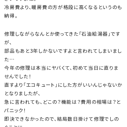
冷房費より、暖房費の方が格段に高くなるというのも
納得。
TOP
トップページ
修理しながらなんとか使ってきた「石油給湯器」です
が、
About
部品もあと3年しかないですよと言われてしまいまし
住まい夢ネットとは
た…
今年の修理は本当にヤバくて、初めて当日に直りま
Concept
せんでした！
ウッド・コミュ二ケーション
直すより「エコキュート」にした方がいいんじゃないか
となりましたが、
Philosophy
急に言われても、どこの？機能は？費用の相場は？と
パニック！
私たちの目指す家づくり
即決できなかったので、結局数日掛けて修理でしの