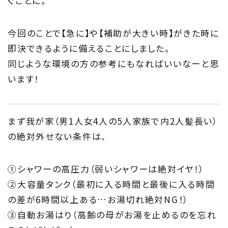
Members
ぐことに。
住まい夢ネット加盟工務店
今回のことで【急に】や【補助が大きい時】がきた時に
Project
即決できるように備えることにしました。
同じような環境の方の参考にもなればいいなーと思
私たちの取り組み
います！
Information
家づくりに役立つ情報
まず我が家（男1人女4人の5人家族で内2人髪長い）
の絶対外せない条件は、
Maintenance
家のメンテナンス
①シャワーの高圧力（弱いシャワーは絶対イヤ！）
②大容量タンク（最初に入る時間と最後に入る時間
じゅう
mado
の差が6時間以上ある…お湯切れ絶対NG！）
住宅相談窓口 じゅうmado
③自動お湯はり（高齢の母がお湯を止めるのを忘れ