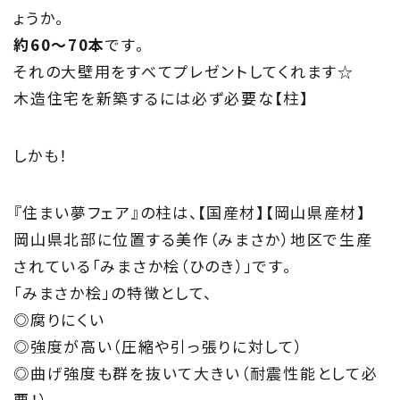
ょうか。
私たちの取り組み
約60～70本
です。
それの大壁用をすべてプレゼントしてくれます☆
Information
木造住宅を新築するには必ず必要な【柱】
家づくりに役立つ情報
しかも！
Maintenance
家のメンテナンス
『住まい夢フェア』の柱は、【国産材】【岡山県産材】
岡山県北部に位置する美作（みまさか）地区で生産
じゅう
mado
されている「みまさか桧（ひのき）」です。
住宅相談窓口 じゅうmado
「みまさか桧」の特徴として、
◎腐りにくい
◎強度が高い（圧縮や引っ張りに対して）
◎曲げ強度も群を抜いて大きい（耐震性能として必
要！）