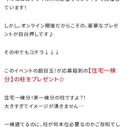
ています！
About
しかし、オンライン開催だからこその、豪華なプレゼ
住まい夢ネットとは
ントが目白押しです♪
Concept
その中でもコチラ↓↓↓
ウッド・コミュ二ケーション
【住宅一棟
Philosophy
このイベントの超目玉！が応募殺到の
分】の柱をプレゼント☆
私たちの目指す家づくり
Members
住宅一棟分！家一棟分の柱ですよ？！
大きすぎてイメージが湧きません…
住まい夢ネット加盟工務店
Project
一棟建てるのに、柱が何本位必要なのかご存知でし