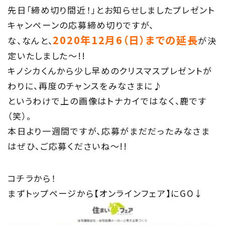
先日「締め切り間近！」とお知らせしましたプレゼント
Project
キャンペーンの応募締め切りですが、
2020年12月6（日）までの延長
な、なんと、
が決
私たちの取り組み
定いたしました〜!!
Information
キノシカくんから少し早めのクリスマスプレゼントが
わりに、再度のチャンスをみなさまに♪
家づくりに役立つ情報
というわけで上の画像はトナカイではなく、鹿です
（笑）。
Maintenance
本日より一週間ですが、応募がまだだったみなさま
家のメンテナンス
はぜひ、ご応募くださいね〜!!
じゅう
mado
コチラから！
住宅相談窓口 じゅうmado
まずトップページから【オンラインフェア】にGO↓