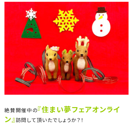
TOP
トップページ
About
住まい夢ネットとは
Concept
ウッド・コミュ二ケーション
Philosophy
私たちの目指す家づくり
『住まい夢フェアオンライ
絶賛開催中の
ン』
Members
訪問して頂いたでしょうか？！
住まい夢ネット加盟工務店