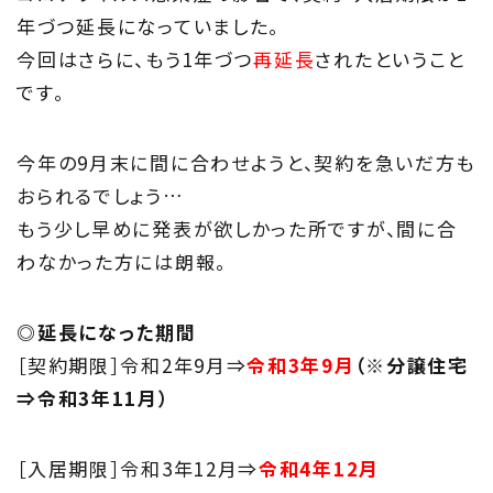
Project
年づつ延長になっていました。
私たちの取り組み
今回はさらに、もう1年づつ
再延長
されたということ
です。
Information
家づくりに役立つ情報
今年の9月末に間に合わせようと、契約を急いだ方も
おられるでしょう…
Maintenance
もう少し早めに発表が欲しかった所ですが、間に合
家のメンテナンス
わなかった方には朗報。
じゅう
mado
◎延長になった期間
住宅相談窓口 じゅうmado
［契約期限］令和2年9月⇒
令和3年9月
（
※分譲住宅
⇒令和3年11月）
［入居期限］令和3年12月⇒
令和4年12月