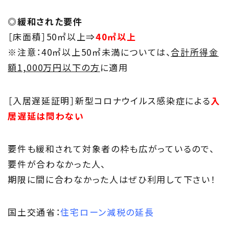
◎緩和された要件
［床面積］50㎡以上⇒
40㎡以上
※注意：40㎡以上50㎡未満については、
合計所得金
額1,000万円以下の方
に適用
［入居遅延証明］新型コロナウイルス感染症による
入
居遅延は問わない
要件も緩和されて対象者の枠も広がっているので、
要件が合わなかった人、
期限に間に合わなかった人はぜひ利用して下さい！
国土交通省：
住宅ローン減税の延長