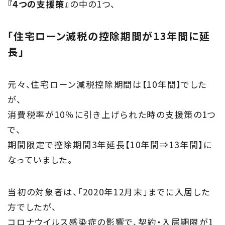
トップページ
『4つの支援策』
の中の1つ、
About
「住宅ローン減税の控除期間が13年間に延
住まい夢ネットとは
長」
Concept
元々、住宅ローン減税控除期間は【10年間】でした
ウッド・コミュ二ケーション
が、
消費税率が10％に引き上げられた時の支援策の1つ
Philosophy
で、
期間限定で控除期間3年延長【10年間⇒13年間】に
私たちの目指す家づくり
なっていました。
Members
当初の対象者は、「2020年12月末」までに入居した
住まい夢ネット加盟工務店
方でしたが、
コロナウイルス感染症の影響で、契約・入居期限が1