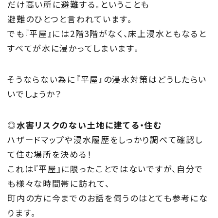
だけ高い所に避難する。ということも
私たちの取り組み
避難のひとつと言われています。
でも『平屋』には2階3階がなく、床上浸水ともなると
Information
すべてが水に浸かってしまいます。
家づくりに役立つ情報
そうならない為に『平屋』の浸水対策はどうしたらい
Maintenance
いでしょうか？
家のメンテナンス
◎水害リスクのない土地に建てる・住む
じゅう
mado
ハザードマップや浸水履歴をしっかり調べて確認し
住宅相談窓口 じゅうmado
て住む場所を決める！
これは『平屋』に限ったことではないですが、自分で
も様々な時間帯に訪れて、
町内の方に今までのお話を伺うのはとても参考にな
ります。