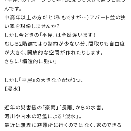
んです。
About
中高年以上の方だと（私もですが…）アパート並の狭
い家を想像しませんか？
住まい夢ネットとは
しかし今どきの『平屋』は全然違います！
むしろ2階建てより制約が少ない分、間取りも自由度
Concept
が大きく、開放的な空間が作れたりします。
ウッド・コミュ二ケーション
さらに「構造的に強い」
Philosophy
しかし『平屋』の大きな心配が1つ、
私たちの目指す家づくり
【浸水】
Members
近年の災害級の「豪雨」「長雨」からの水害。
住まい夢ネット加盟工務店
河川や内水の氾濫による「浸水」。
最近は無理に避難所に行くのではなく、家のできる
Project