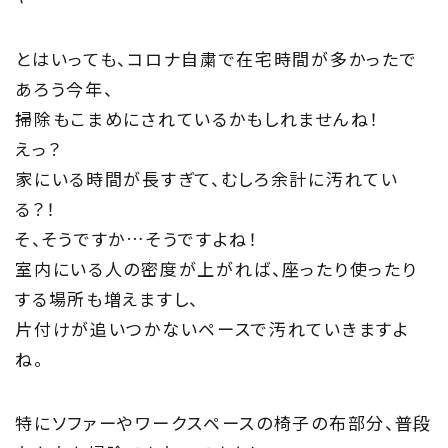
TOP
トップページ
とはいっても、コロナ自粛で在宅時間が多かったで
あろう今年、
About
掃除もこまめにされているかもしれませんね！
住まい夢ネットとは
えっ？
家にいる時間が長すぎて、むしろ余計に汚れてい
Concept
る？！
ウッド・コミュ二ケーション
そ、そうですか…そうですよね！
室内にいる人の密度が上がれば、座ったり使ったり
Philosophy
する場所も増えますし、
片付けが追いつかないペースで汚れていきますよ
私たちの目指す家づくり
ね。
Members
特にソファーやワークスペースの椅子の布部分、普段
住まい夢ネット加盟工務店