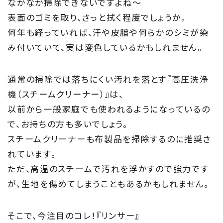
なかなか掃除できないですよね～
Project
表面のゴミを取り、さっと拭く程度でしょうか。
何年も経っていれば、汗や皮脂や何らかのシミが染
私たちの取り組み
み付いていて、実は変色しているかもしれません。
Information
通常の掃除では落ちにくい汚れを落とす『高圧洗浄
家づくりに役立つ情報
機（スチームクリーナー）』は、
以前から一般家庭でも使われるようになっているの
Maintenance
で、お持ちの方も多いでしょう。
家のメンテナンス
スチームクリーナーも布製品を掃除するのに推奨さ
れています。
じゅう
mado
ただ、高温のスチームで汚れを浮かすので強力です
住宅相談窓口 じゅうmado
が、生地を傷めてしまうこともあるかもしれません。
そこで、今注目のコレ！『リンサー』