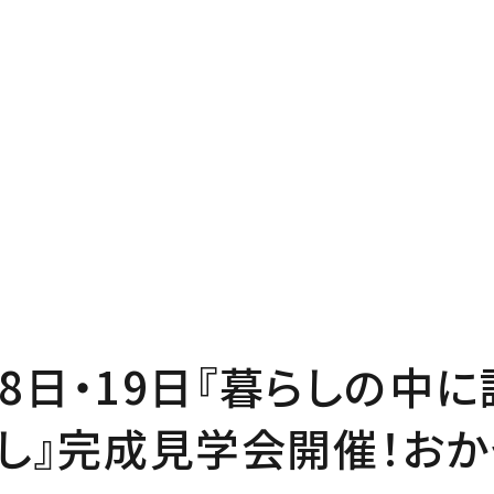
P
Pro
プページ
私たち
out
In
い夢ネットとは
家づく
18日・19日『暮らしの中
ncept
Ma
し』完成見学会開催！お
・コミュ二ケーション
家のメ