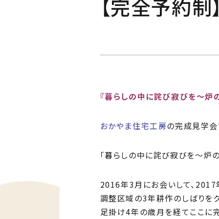
【完全予約制
Ph
私た
Me
住ま
『暮らしの中に詫び寂びを～炉の
おかやま住宅工房
の完成見学会
「暮らしの中に詫び寂びを～炉の
2016年3月にお会いして、20
調整区域の3年耕作のしばりを
足掛け4年の歳月を経てここに