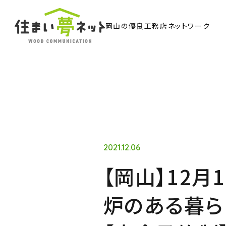
岡山の優良工務店ネットワーク
TO
トッ
Ab
住ま
2021.12.06
【岡山】12月
Co
炉のある暮ら
ウッド