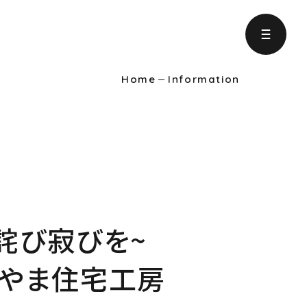
Home
Information
ject
の取り組み
formation
りに役立つ情報
に詫び寂びを~
intenance
かやま住宅工房
ンテナンス