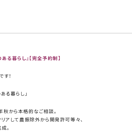
】
じ
ilosophy
ちの目指す家づくり
住宅相
mbers
い夢ネット加盟工務店
ある暮らし』【完全予約制】
です！
ある暮らし」
17年秋から本格的なご相談。
クリアして農振除外から開発許可等々、
完成。