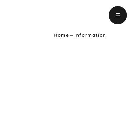
Home
Information
ject
の取り組み
formation
りに役立つ情報
intenance
ンテナンス