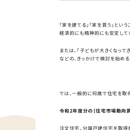
Ph
私た
「家を建てる」「家を買う」という
Me
経済的にも精神的にも安定して
住ま
または、「子どもが大きくなって
などの、きっかけで検討を始める
では、一般的に何歳で住宅を取得
令和2年度分の［住宅市場動向
注文住宅、分譲戸建住宅を取得時