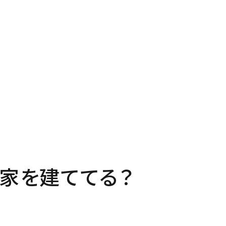
P
Pro
プページ
私たち
out
In
い夢ネットとは
家づく
家を建ててる？
ncept
Ma
・コミュ二ケーション
家のメ