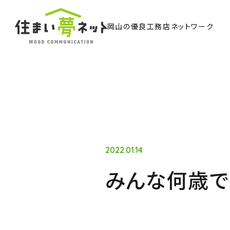
岡山の優良工務店ネットワーク
TO
トッ
Ab
住ま
2022.01.14
みんな何歳で
Co
ウッド