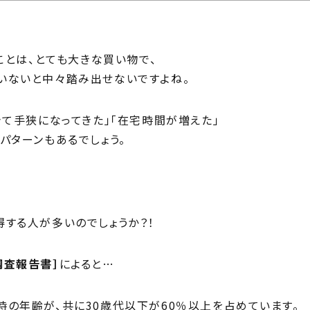
じ
ilosophy
ちの目指す家づくり
住宅相
ことは、とても大きな買い物で、
mbers
いないと中々踏み出せないですよね。
い夢ネット加盟工務店
きて手狭になってきた」「在宅時間が増えた」
パターンもあるでしょう。
する人が多いのでしょうか？！
調査報告書］
によると…
の年齢が、共に30歳代以下が60％以上を占めています。