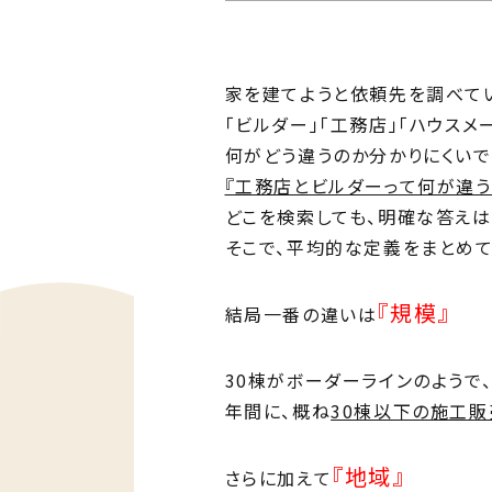
Ph
私た
家を建てようと依頼先を調べてい
Me
「ビルダー」「工務店」「ハウスメ
住ま
何がどう違うのか分かりにくいで
『工務店とビルダーって何が違う
どこを検索しても、明確な答えは
そこで、平均的な定義をまとめて
『規模』
結局一番の違いは
30棟がボーダーラインのようで、
年間に、概ね
30棟以下の施工販
『地域』
さらに加えて