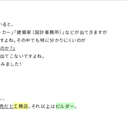
じ
ilosophy
ちの目指す家づくり
住宅相
ると、
mbers
ーカー」「建築家（設計事務所）」などが出てきますが
い夢ネット加盟工務店
すよね。その中でも特に分かりにくいのが
のか？』
出てこないですよね。
みました！
、、
売だと
工務店
。それ以上は
ビルダー
。