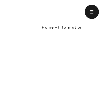
Home
Information
ject
の取り組み
formation
りに役立つ情報
intenance
ンテナンス