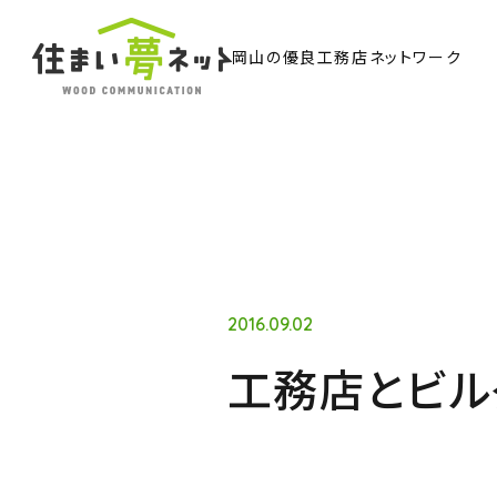
岡山の優良工務店ネットワーク
TO
トッ
Ab
住ま
2016.09.02
工務店とビル
Co
ウッド