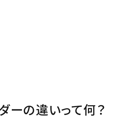
P
Pro
プページ
私たち
out
In
い夢ネットとは
家づく
ダーの違いって何？
ncept
Ma
・コミュ二ケーション
家のメ