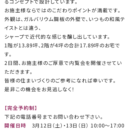
るコンセプトで設計しています。
Information
お施主様ならではのこだわりポイントが満載です。
家づくりに役立つ情報
外観は、ガルバリウム鋼板の外壁で、いつもの和風テ
イストとは違う、
Maintenance
シャープで近代的な感じを醸し出しています。
家のメンテナンス
1階が13.89坪、2階が4坪の合計17.89坪のお宅で
す。
じゅう
mado
2日間、お施主様のご厚意で内覧会を開催させてい
住宅相談窓口 じゅうmado
ただきます。
皆様の住まいづくりのご参考になれば幸いです。
是非この機会をお見逃しなく！
【完全予約制】
下記の電話番号までお問い合わせ下さい。
開催日時
3月12日（土）・13日（日） 10:00～17:00