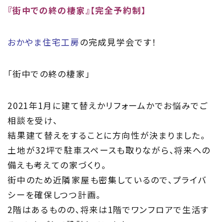
『街中での終の棲家』【完全予約制】
住まい夢ネットとは
Concept
おかやま住宅工房
の完成見学会です！
ウッド・コミュ二ケーション
「街中での終の棲家」
Philosophy
2021年1月に建て替えかリフォームかでお悩みでご
私たちの目指す家づくり
相談を受け、
Members
結果建て替えをすることに方向性が決まりました。
土地が32坪で駐車スペースも取りながら、将来への
住まい夢ネット加盟工務店
備えも考えての家づくり。
街中のため近隣家屋も密集しているので、プライバ
Project
シーを確保しつつ計画。
私たちの取り組み
2階はあるものの、将来は1階でワンフロアで生活す