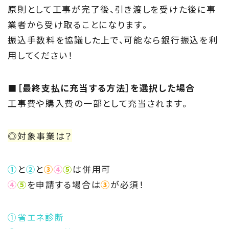
Project
原則として工事が完了後、引き渡しを受けた後に事
業者から受け取ることになります。
私たちの取り組み
振込手数料を協議した上で、可能なら銀行振込を利
Information
用してください！
家づくりに役立つ情報
■［最終支払に充当する方法］を選択した場合
Maintenance
工事費や購入費の一部として充当されます。
家のメンテナンス
◎対象事業は？
じゅう
mado
①
と
②
と
③
④
⑤
は併用可
住宅相談窓口 じゅうmado
④
⑤
を申請する場合は
③
が必須！
①省エネ診断