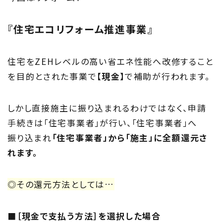
トップページ
『住宅エコリフォーム推進事業』
About
住まい夢ネットとは
住宅をZEHレベルの高い省エネ性能へ改修すること
を目的とされた事業で
【現金】
で補助が行われます。
Concept
ウッド・コミュ二ケーション
しかし直接施主に振り込まれるわけではなく、申請
手続きは「住宅事業者」が行い、「住宅事業者」へ
Philosophy
振り込まれ
「住宅事業者」から「施主」に全額還元さ
私たちの目指す家づくり
れます。
Members
◎その還元方法としては…
住まい夢ネット加盟工務店
■［現金で支払う方法］を選択した場合