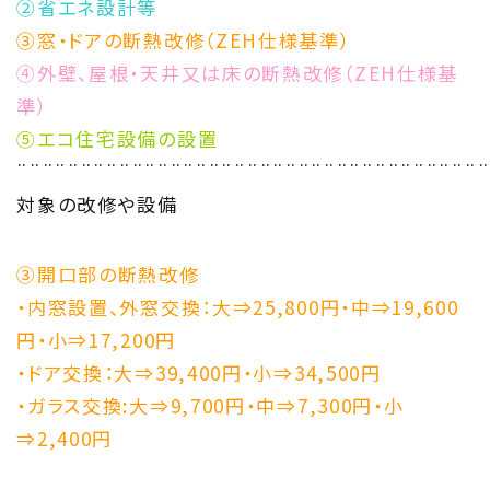
②省エネ設計等
③窓・ドアの断熱改修（ZEH仕様基準）
④外壁、屋根・天井又は床の断熱改修（ZEH仕様基
準）
⑤エコ住宅設備の設置
¨¨¨¨¨¨¨¨¨¨¨¨¨¨¨¨¨¨¨¨¨¨¨¨¨¨¨¨¨¨¨¨¨¨¨¨
対象の改修や設備
③開口部の断熱改修
・内窓設置、外窓交換：大⇒25,800円・中⇒19,600
円・小⇒17,200円
・ドア交換：大⇒39,400円・小⇒34,500円
・ガラス交換:大⇒9,700円・中⇒7,300円・小
⇒2,400円