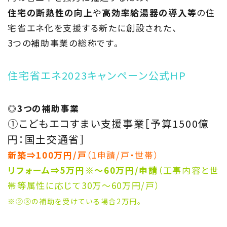
住宅の断熱性の向上
や
高効率給湯器の導入等
の住
宅省エネ化を支援する新たに創設された、
3つの補助事業の総称です。
TOP
トップページ
住宅省エネ2023キャンペーン公式HP
About
◎3つの補助事業
住まい夢ネットとは
①こどもエコすまい支援事業［予算1500億
円：国土交通省］
Concept
新築⇒100万円/戸
（1申請/戸・世帯）
ウッド・コミュ二ケーション
リフォーム⇒5万円
※
～60万円/申請
（工事内容と世
帯等属性に応じて30万～60万円/戸）
Philosophy
※②③の補助を受けている場合2万円。
私たちの目指す家づくり