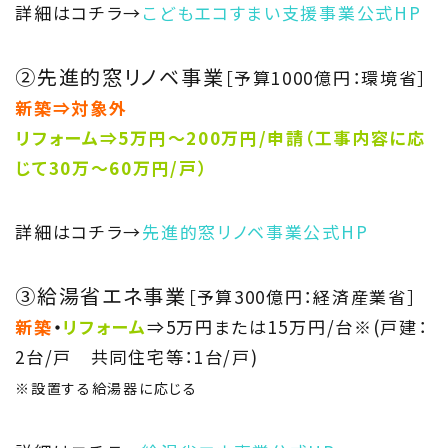
詳細はコチラ→
こどもエコすまい支援事業公式HP
Members
住まい夢ネット加盟工務店
②先進的窓リノベ事業
［予算1000億円：環境省］
新築⇒対象外
Project
リフォーム⇒5万円～200万円/申請（工事内容に応
私たちの取り組み
じて30万～60万円/戸）
Information
詳細はコチラ→
先進的窓リノベ事業公式HP
家づくりに役立つ情報
③給湯省エネ事業
［予算300億円：経済産業省］
Maintenance
新築
・
リフォーム
⇒5万円または15万円/台
※
(戸建：
家のメンテナンス
2台/戸 共同住宅等：1台/戸)
※設置する給湯器に応じる
じゅう
mado
住宅相談窓口 じゅうmado