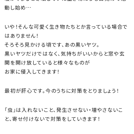
動し始め…
About
住まい夢ネットとは
いや！そんな可愛く生き物たちとか言っている場合で
はありません！
Concept
そろそろ見かける頃です、あの黒いヤツ。
ウッド・コミュ二ケーション
黒いヤツだけではなく、気持ちがいいからと窓や玄
関を開け放していると様々なものが
Philosophy
お家に侵入してきます！
私たちの目指す家づくり
最初が肝心です。今のうちに対策をとりましょう！
Members
「虫」は入れないこと、発生させない・増やさないこ
住まい夢ネット加盟工務店
と、寄せ付けないで対策をしていきます！
Project