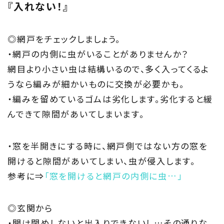
『入れない！』
私たちの取り組み
Information
◎網戸をチェックしましょう。
・網戸の内側に虫がいることがありませんか？
家づくりに役立つ情報
網目より小さい虫は結構いるので、多く入ってくるよ
Maintenance
うなら編みが細かいものに交換が必要かも。
・編みを留めているゴムは劣化します。劣化すると緩
家のメンテナンス
んできて隙間があいてしまいます。
じゅう
mado
・窓を半開きにする時に、網戸側ではない方の窓を
住宅相談窓口 じゅうmado
開けると隙間があいてしまい、虫が侵入します。
参考に⇒
「窓を開けると網戸の内側に虫…」
◎玄関から
・開け閉めしないと出入りできないし…その通りな