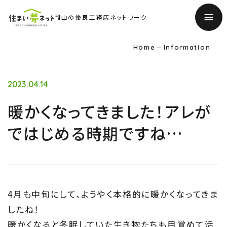
岡山の優良工務店ネットワーク
Home
Information
2023.04.14
暖かくなってきました！アレが
ではじめる時期ですね…
4月も中旬にして、ようやく本格的に暖かくなってきま
TOP
したね！
トップページ
暖かくなると冬眠していた生き物たちも目覚めて活