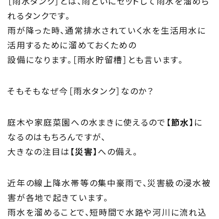
じゅう
mado
［雨水タンク］とは、雨どいにセットして雨水を溜めら
れるタンクです。
住宅相談窓口 じゅうmado
雨が降った時、通常排水されていく水を生活用水に
活用するために溜めておくための
設備になります。［雨水貯留槽］とも言います。
そもそもなぜ今［雨水タンク］なのか？
庭木や家庭菜園への水まきに使えるので
【節水】
に
なるのはもちろんですが、
大きなの注目は
【災害】
への備え。
近年の線上降水帯等の集中豪雨で、災害級の浸水被
害が各地で起きています。
雨水を溜めることで、短時間で水路や河川に流れ込