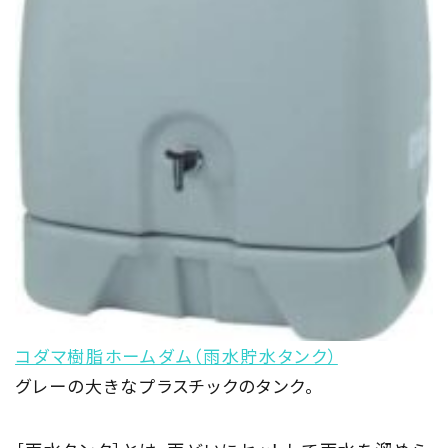
私たちの目指す家づくり
Members
住まい夢ネット加盟工務店
Project
私たちの取り組み
Information
家づくりに役立つ情報
Maintenance
コダマ樹脂ホームダム（雨水貯水タンク）
グレーの大きなプラスチックのタンク。
家のメンテナンス