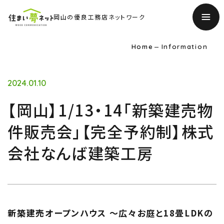
岡山の優良工務店ネットワーク
Home
Information
2024.01.10
【岡山】1/13・14「新築建売物
件販売会」【完全予約制】株式
会社なんば建築工房
TOP
トップページ
About
新築建売オープンハウス 〜広々お庭と18畳LDKの
住まい夢ネットとは