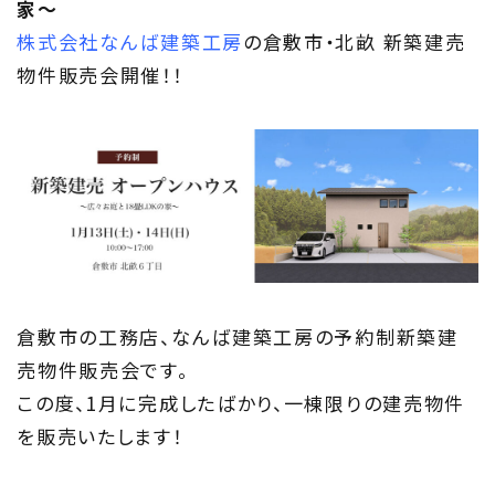
家〜
株式会社なんば建築工房
の倉敷市・北畝 新築建売
Concept
物件販売会開催！！
ウッド・コミュ二ケーション
Philosophy
私たちの目指す家づくり
Members
住まい夢ネット加盟工務店
倉敷市の工務店、なんば建築工房の予約制新築建
売物件販売会です。
Project
この度、1月に完成したばかり、
一棟限りの建売物件
私たちの取り組み
を販売いたします！
Information