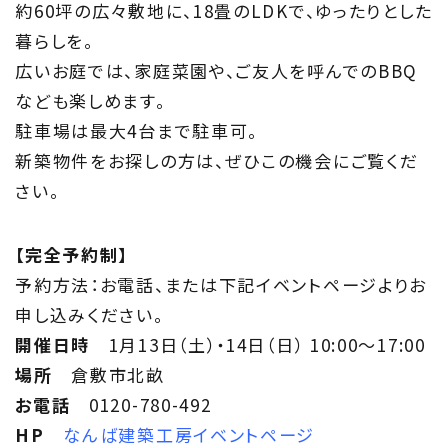
約60坪の広々敷地に、18畳のLDKで、
ゆったりとした
家づくりに役立つ情報
暮らしを。
広いお庭では、家庭菜園や、
ご友人を呼んでのBBQ
Maintenance
なども楽しめます。
家のメンテナンス
駐車場は最大4台まで駐車可。
新築物件をお探しの方は、ぜひこの機会にご覧くだ
じゅう
mado
さい。
住宅相談窓口 じゅうmado
【完全予約制】
予約方法：お電話、
または下記イベントページよりお
申し込みください。
開催日時
1月13日（土）・14日（日） 10:00～17:00
場所
倉敷市北畝
お電話
0120-780-492
HP
なんば建築工房イベントページ