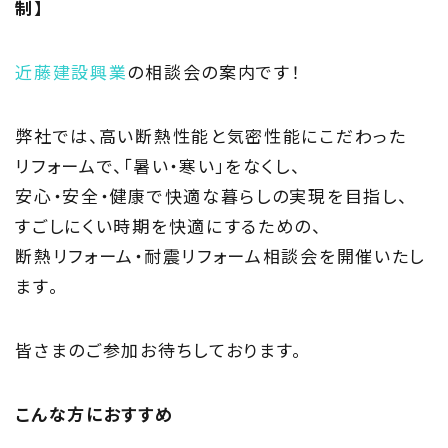
制】
住まい夢ネットとは
Concept
近藤建設興業
の相談会の案内です！
ウッド・コミュ二ケーション
弊社では、高い断熱性能と気密性能にこだわった
Philosophy
リフォームで、「暑い・寒い」をなくし、
安心・安全・健康で快適な暮らしの実現を目指し、
私たちの目指す家づくり
すごしにくい時期を快適にするための、
断熱リフォーム・耐震リフォーム相談会を開催いたし
Members
ます。
住まい夢ネット加盟工務店
皆さまのご参加お待ちしております。
Project
私たちの取り組み
こんな方におすすめ