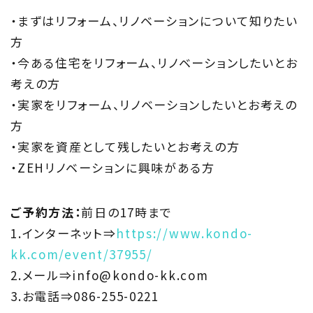
Information
・まずはリフォーム、リノベーションについて知りたい
家づくりに役立つ情報
方
・今ある住宅をリフォーム、リノベーションしたいとお
Maintenance
考えの方
家のメンテナンス
・実家をリフォーム、リノベーションしたいとお考えの
方
じゅう
mado
・実家を資産として残したいとお考えの方
住宅相談窓口 じゅうmado
・ZEHリノベーションに興味がある方
ご予約方法：
前日の17時まで
1.インターネット⇒
https://www.kondo-
kk.com/event/37955/
2.メール⇒info@kondo-kk.com
3.お電話⇒086-255-0221