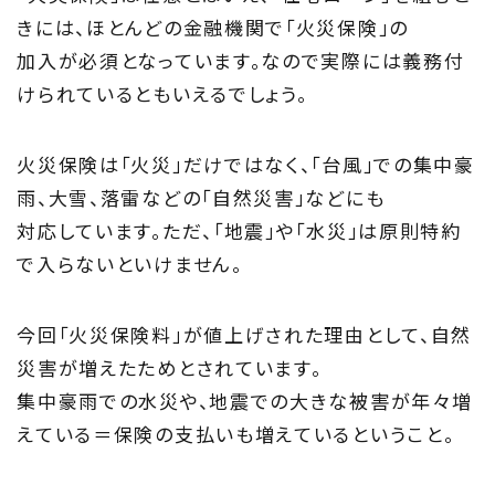
トップページ
きには、ほとんどの金融機関で「火災保険」の
加入が必須となっています。なので実際には義務付
About
けられているともいえるでしょう。
住まい夢ネットとは
火災保険は「火災」だけではなく、「台風」での集中豪
Concept
雨、大雪、落雷などの「自然災害」などにも
ウッド・コミュ二ケーション
対応しています。ただ、「地震」や「水災」は原則特約
で入らないといけません。
Philosophy
私たちの目指す家づくり
今回「火災保険料」が値上げされた理由として、自然
災害が増えたためとされています。
Members
集中豪雨での水災や、地震での大きな被害が年々増
えている＝保険の支払いも増えているということ。
住まい夢ネット加盟工務店