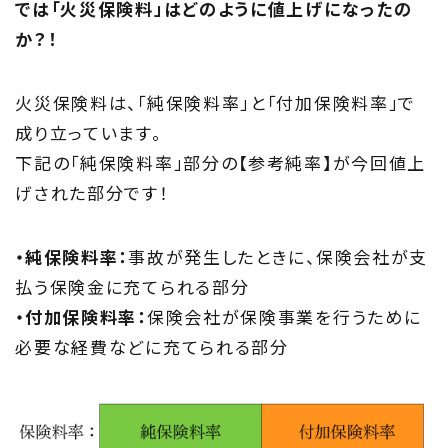
Project
では「火災保険料」はどのように値上げになったの
か？！
私たちの取り組み
Information
火災保険料は、「純保険料率」と「付加保険料率」で
成り立っています。
家づくりに役立つ情報
下記の「純保険料率」部分の【参考純率】が今回値上
げされた部分です！
Maintenance
家のメンテナンス
・純保険料率：
事故が発生したときに、保険会社が支
払う保険金に充てられる部分
じゅう
mado
・付加保険料率：
保険会社が保険事業を行うために
住宅相談窓口 じゅうmado
必要な経費などに充てられる部分