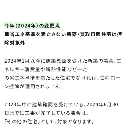
Project
私たちの取り組み
今年（2024年）の変更点
■省エネ基準を満たさない新築・買取再販住宅は控
Information
除対象外
家づくりに役立つ情報
2024年1月以降に建築確認を受けた新築の場合、エ
Maintenance
ネルギー消費量や断熱性能など一定
家のメンテナンス
の省エネ基準を満たした住宅でなければ、住宅ロー
ン控除が適用されません。
じゅう
mado
住宅相談窓口 じゅうmado
2023年中に建築確認を受けている、2024年6月30
日までに工事が完了している場合は、
「その他の住宅」として、対象となります。