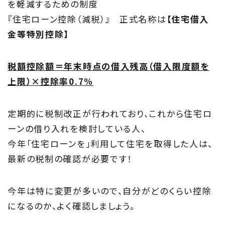
を軽減するための制度
TOP
『住宅ローン控除（減税）』 正式名称は
【住宅借入
トップページ
金等特別控除】
About
税額控除額＝年末時点の借入残高（借入限度額を
住まい夢ネットとは
上限）×控除率0.7%
Concept
定期的に税制改正が行われており、これから住宅ロ
ウッド・コミュ二ケーション
ーンの借り入れを検討している人、
今年「住宅ローンを」利用して住宅を取得した人は、
Philosophy
最新の税制の確認が必要です！
私たちの目指す家づくり
今年は特に変更が多いので、自分がどのくらい控除
Members
になるのか、よく確認しましょう。
住まい夢ネット加盟工務店