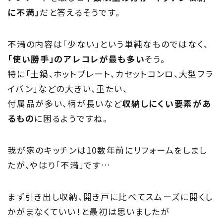
に不満」
だと答えるそうです。
TOP
トップページ
不満の内容は「少ない」という単純なものではなく、
「使い勝手」のアレコレが最も多い
そう。
About
特に「土鍋、ホットプレート、カセットコンロ、大型フラ
住まい夢ネットとは
イパン」などの大きい、重たい、
付属品が多い、柄が長いなど
収納しにくい要素があ
Concept
るもの
に困るようですね。
ウッド・コミュ二ケーション
我が家のキッチンは10数年前にリフォームをしまし
Philosophy
たが、やはり「不満」です…
私たちの目指す家づくり
まず引き出し収納、開き戸に比べてスムーズに開くし
Members
かがまなくていい！と最初は思いましたが
住まい夢ネット加盟工務店