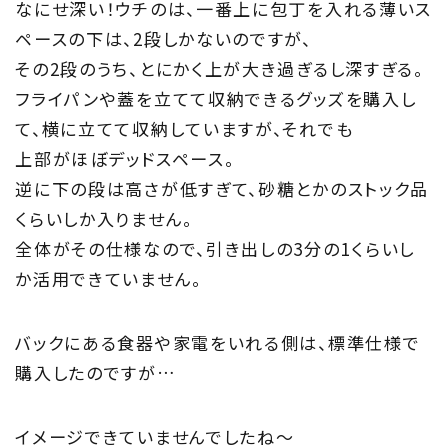
なにせ深い！ウチのは、一番上に包丁を入れる薄いス
ペースの下は、2段しかないのですが、
Project
その2段のうち、とにかく上が大き過ぎるし深すぎる。
私たちの取り組み
フライパンや蓋を立てて収納できるグッズを購入し
て、横に立てて収納していますが、それでも
Information
上部がほぼデッドスペース。
家づくりに役立つ情報
逆に下の段は高さが低すぎて、砂糖とかのストック品
くらいしか入りません。
Maintenance
全体がその仕様なので、引き出しの3分の1くらいし
か活用できていません。
家のメンテナンス
じゅう
mado
バックにある食器や家電をいれる側は、標準仕様で
購入したのですが…
住宅相談窓口 じゅうmado
イメージできていませんでしたね～