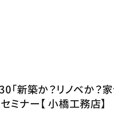
P
Pro
プページ
私たち
out
In
い夢ネットとは
家づく
7・30「新築か？リノベか？
ncept
Ma
」セミナー【 小橋工務店】
・コミュ二ケーション
家のメ