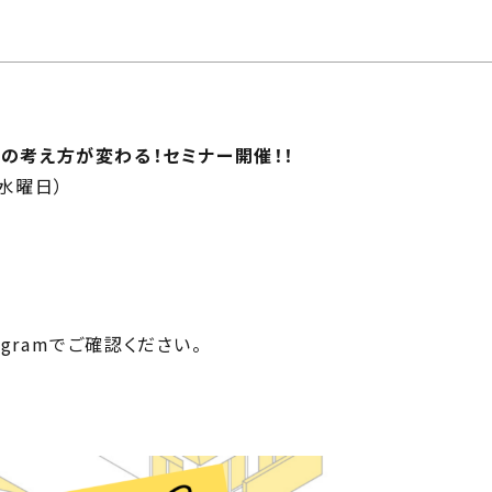
じ
ilosophy
ちの目指す家づくり
住宅相
mbers
い夢ネット加盟工務店
りの考え方が変わる！セミナー開催！！
（水曜日）
gramでご確認ください。