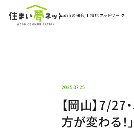
岡山の優良工務店ネットワーク
TO
トッ
Ab
住ま
2025.07.25
【岡山】7/2
Co
方が変わる！
ウッド