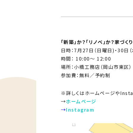
Ph
私た
Me
住ま
「新築」か？「リノベ」か？家づく
日時：7月27日（日曜日)・30日
時間： 10:00〜 12:00
場所：小橋工務店（岡山市東区）
参加費：無料／予約制
※詳しくはホームページやInsta
→
ホームページ
→
Instagram