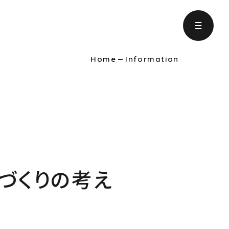
Home
Information
ject
の取り組み
formation
りに役立つ情報
家づくりの考え
intenance
ンテナンス