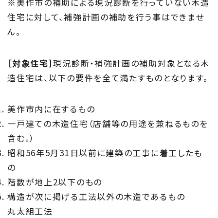
Information
※美作市の補助による現況診断を行っていない木造
家づくりに役立つ情報
住宅に対して、補強計画の補助を行う事はできませ
ん。
Maintenance
家のメンテナンス
［対象住宅］
現況診断・補強計画の補助対象となる木
造住宅は、以下の要件を全て満たすものとなります。
じゅう
mado
美作市内に在するもの
住宅相談窓口 じゅうmado
一戸建ての木造住宅（店舗等の用途を兼ねるものを
含む。）
昭和56年5月31日以前に建築の工事に着工したも
の
階数が地上2以下のもの
構造が次に掲げる工法以外の木造であるもの
丸太組工法