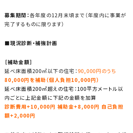
住まい夢ネットとは
募集期間：
各年度の12月末頃まで（年度内に事業が
Concept
完了するものに限ります）
ウッド・コミュ二ケーション
■現況診断・補強計画
Philosophy
私たちの目指す家づくり
［補助金額］
延べ床面積200㎡以下の住宅：
90,000円のうち
Members
80,000円を補助（個人負担10,000円）
住まい夢ネット加盟工務店
延べ床面積200㎡超えの住宅：100平方メートル以
内ごとに上記金額に下記の金額を加算
Project
診断費用+10,000円 補助金+8,000円 自己負担
私たちの取り組み
額+2,000円