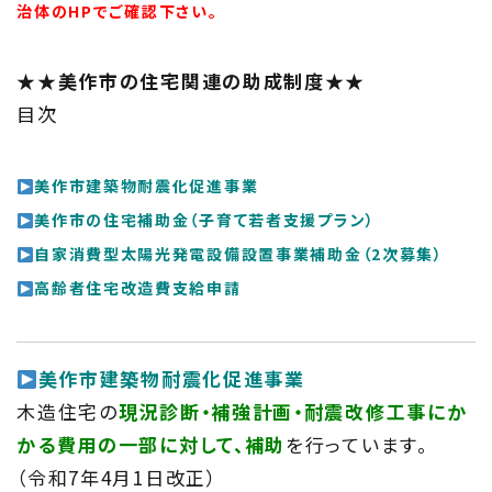
治体のHPでご確認下さい。
★★美作市の住宅関連の助成制度★★
目次
美作市建築物耐震化促進
事業
美作市の住宅補助金（子育て若者支援プラン）
自家消費型太陽光発電設備設置事業補助金（2次募集）
高齢者住宅改造費支給申請
TOP
美作市建築物耐震化促進
事業
トップページ
木造住宅の
現況診断・補強計画・耐震改修工事にか
かる費用の一部に対して、補助
を行っています。
About
（令和7年4月1日改正）