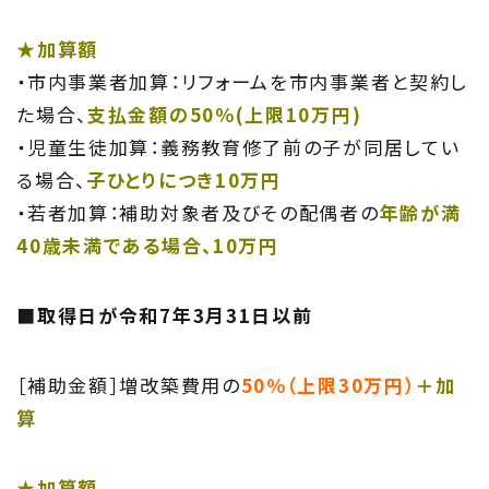
★加算額
・市内事業者加算：リフォームを市内事業者と契約し
た場合、
支払金額の50％(上限10万円)
・児童生徒加算：義務教育修了前の子が同居してい
る場合、
子ひとりにつき10万円
・若者加算：補助対象者及びその配偶者の
年齢が満
40歳未満である場合、10万円
■取得日が令和7年3月31日以前
［補助金額］増改築費用の
50％（上限30万円）
＋加
算
★加算額