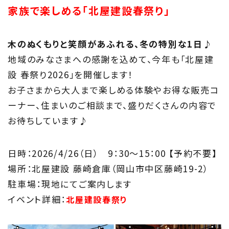
家族で楽しめる「北屋建設春祭り」
About
住まい夢ネットとは
木のぬくもりと笑顔があふれる、冬の特別な1日♪
地域のみなさまへの感謝を込めて、今年も「北屋建
Concept
設 春祭り2026」を開催します！
ウッド・コミュ二ケーション
お子さまから大人まで楽しめる体験やお得な販売コ
ーナー、住まいのご相談まで、盛りだくさんの内容で
Philosophy
お待ちしています♪
私たちの目指す家づくり
日時：2026/4/26（日） 9：30～15：00 【予約不要】
Members
場所：北屋建設 藤崎倉庫（岡山市中区藤崎19-2）
住まい夢ネット加盟工務店
駐車場：現地にてご案内します
イベント詳細：
北屋建設春祭り
Project
私たちの取り組み