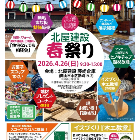
Information
家づくりに役立つ情報
Maintenance
家のメンテナンス
じゅう
mado
住宅相談窓口 じゅうmado