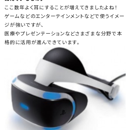
住まい夢ネットとは
ここ数年よく耳にすることが増えてきましたよね！
ゲームなどのエンターテインメントなどで使うイメー
Concept
ジが強いですが、
ウッド・コミュ二ケーション
医療やプレゼンテーションなどさまざまな分野で本
格的に活用が進んできています。
Philosophy
私たちの目指す家づくり
Members
住まい夢ネット加盟工務店
Project
私たちの取り組み