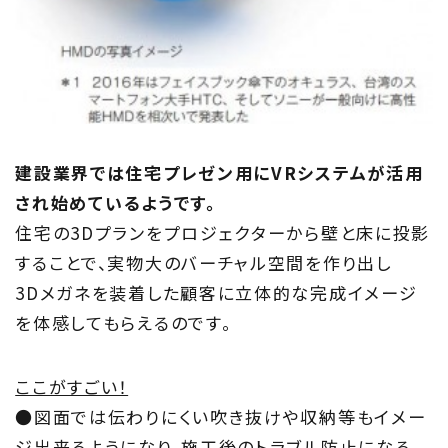
Information
家づくりに役立つ情報
Maintenance
家のメンテナンス
建設業界では住宅プレゼン用にVRシステムが活用
じゅう
mado
され始めているようです。
住宅の3Dプランをプロジェクターから壁と床に投影
住宅相談窓口 じゅうmado
することで、実物大のバーチャル空間を作り出し
3Dメガネを装着した顧客に立体的な完成イメージ
を体感してもらえるのです。
ここがすごい！
●図面では伝わりにくい吹き抜けや収納等もイメー
ジ出来るようになり、施工後のトラブル防止になる。