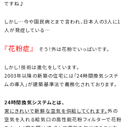
About
ですね♪
住まい夢ネットとは
しかし…今や国民病とまで言われ、日本人の3人に1
Concept
人が発症している…
ウッド・コミュ二ケーション
『花粉症』
そう！外は花粉でいっぱいです。
Philosophy
私たちの目指す家づくり
しかし！技術は進化をしています。
2003
年以降の新築の住宅には「24
時間換気システ
Members
ムの導入」が
建築基準法で義務化されております。
住まい夢ネット加盟工務店
24時間換気システムとは、
Project
常にきれいで新鮮な空気を供給してくれます。
外の
私たちの取り組み
空気を入れる給気口の高性能花粉フィルターで花粉