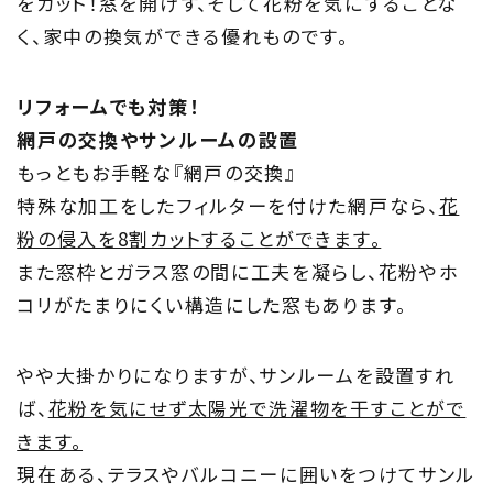
をカット！窓を開けず、そして花粉を気にすることな
Information
く、家中の換気ができる優れものです。
家づくりに役立つ情報
リフォームでも対策！
Maintenance
網戸の交換やサンルームの設置
もっともお手軽な『網戸の交換』
家のメンテナンス
特殊な加工をしたフィルターを付けた網戸なら、
花
粉の侵入を8割カットすることができます。
じゅう
mado
また窓枠とガラス窓の間に工夫を凝らし、花粉やホ
住宅相談窓口 じゅうmado
コリがたまりにくい構造にした窓もあります。
やや大掛かりになりますが、サンルームを設置すれ
ば、
花粉を気にせず太陽光で洗濯物を干すことがで
きます。
現在ある、テラスやバルコニーに囲いをつけてサンル