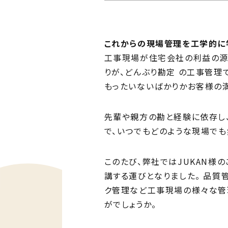
Ph
私た
これからの現場管理を工学的に
Me
工事現場が住宅会社の利益の源
住ま
りが、どんぶり勘定 の工事管理
もったいないばかりかお客様の
先輩や親方の勘と経験に依存し
で、いつでもどのような現場で
このたび、弊社ではJUKAN様
講する運びとなりました。 品質
ク管理など工事現場の様々な管
がでしょうか。