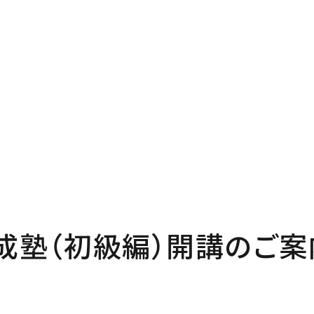
P
Pro
プページ
私たち
out
In
い夢ネットとは
家づく
成塾（初級編）開講のご案
ncept
Ma
・コミュ二ケーション
家のメ