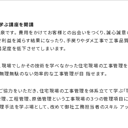
じ
ilosophy
ちの目指す家づくり
住宅相
学ぶ講座を開講
mbers
泉です。 費用をかけてお客様との出会いをつくり、誠心誠意
い夢ネット加盟工務店
で利益を減らす結果になったり、手戻りやダメ工事で工事品質
満足度を低下させてしまいます。
、現場でしかその技術を学べなかった住宅現場の工事管理を
も無理無駄のない効率的な工事管理が目 指せます。
のご協力をいただき、住宅現場の工事管理を体系立てて学ぶ「
管理、工程管理、原価管理という工事現場の３つの管理項目に
理手法を学ぶ場として、改めて御社工務担当者のスキル ア