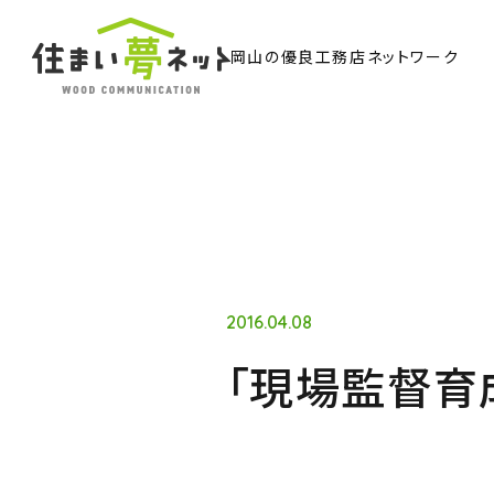
岡山の優良工務店ネットワーク
TO
トッ
Ab
住ま
2016.04.08
「現場監督育
Co
ウッド