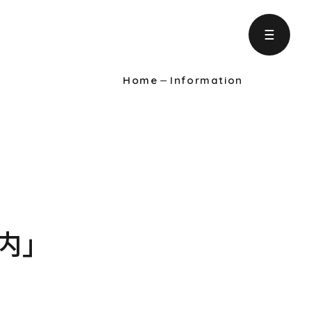
Home
Information
ject
の取り組み
formation
りに役立つ情報
内」
intenance
ンテナンス