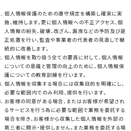
Concept
個人情報保護のための遵守規定を構築し確実に実
ウッド・コミュ二ケーション
施、維持します。更に個人情報への不正アクセス、個
人情報の紛失、破壊、改ざん、漏洩などの予防及び是
Philosophy
正処置を行い、監査や事業者の代表者の見直しで継
私たちの目指す家づくり
続的に改善します。
個人情報を取り扱う全ての要員に対して、個人情報
Members
についての意識と管理の向上のために、個人情報保
住まい夢ネット加盟工務店
護についての教育訓練を行います。
個人情報を収集する場合には収集目的を明確にし、
Project
必要な範囲内でのみ利用、提供を行います。
お客様の同意がある場合、またはお客様が希望され
私たちの取り組み
るサービスを行う為に必要な範囲で業務を委託する
場合を除き、お客様から収集した個人情報を外部の
Information
第三者に開示・提供しません。また業務を委託する場
家づくりに役立つ情報