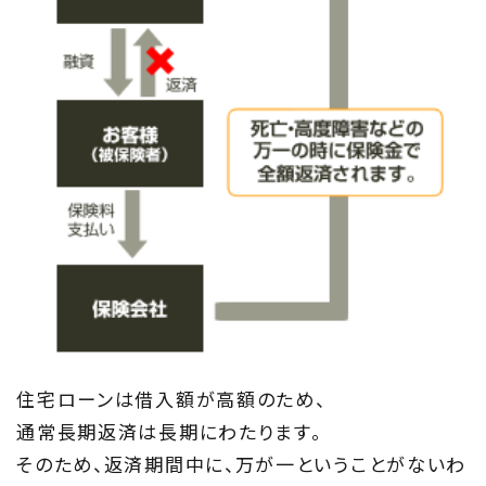
Concept
ウッド・コミュ二ケーション
Philosophy
私たちの目指す家づくり
Members
住まい夢ネット加盟工務店
Project
私たちの取り組み
住宅ローンは借入額が高額のため、
通常長期返済は長期にわたります。
Information
そのため、返済期間中に、万が一ということがないわ