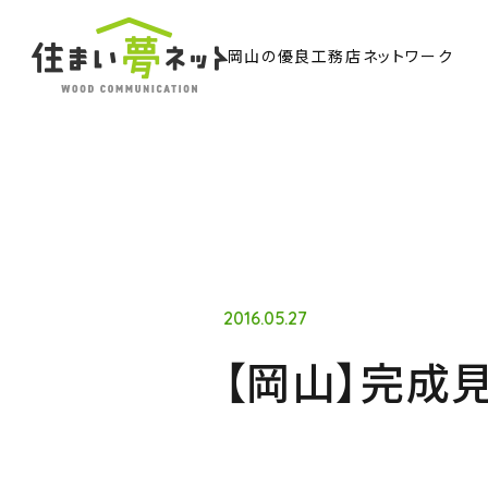
岡山の優良工務店ネットワーク
TO
トッ
Ab
住ま
2016.05.27
【岡山】完成見
Co
ウッド