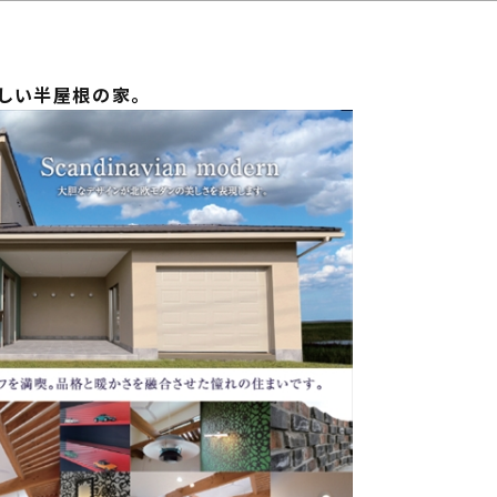
じ
ilosophy
ちの目指す家づくり
住宅相
しい半屋根の家。
mbers
い夢ネット加盟工務店