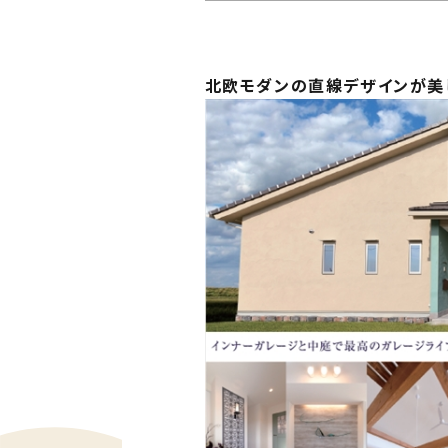
Ph
私た
北欧モダンの直線デザインが美
Me
住ま