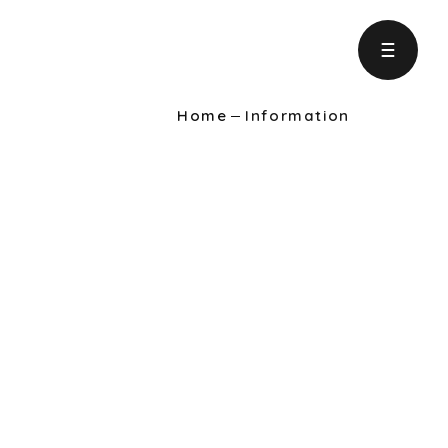
Home
Information
ject
の取り組み
formation
りに役立つ情報
intenance
ンテナンス