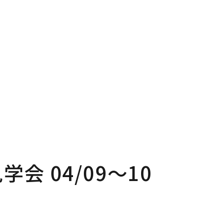
P
Pro
プページ
私たち
out
In
い夢ネットとは
家づく
学会 04/09～10
ncept
Ma
・コミュ二ケーション
家のメ