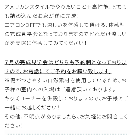
アメリカンスタイルでやりたいこと＋高性能、どちら
も詰め込んだお家が遂に完成！
Information
エアコンOFFでも涼しいを体感して頂ける、体感型
家づくりに役立つ情報
の完成見学会となっておりますので
どれだけ涼しい
かを実際に体感してみてください！
Maintenance
家のメンテナンス
７月の完成見学会はどちらも予約制となっておりま
すので、お電話にてご予約をお願い致します。
じゅう
mado
※傷がつきやすい自然素材を使用しているため、お
住宅相談窓口 じゅうmado
子様の室内への入場はご遠慮頂いております。
キッズコーナーを併設しておりますので、お子様とご
一緒にお越しください！
その他、不明点がありましたら、お気軽にお問合せく
ださい！