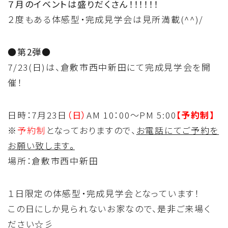
７月のイベントは盛りだくさん！！！！！！
About
２度もある体感型・完成見学会は見所満載(^^)/
住まい夢ネットとは
●第2弾●
Concept
7/23(日)は、倉敷市西中新田にて完成見学会を開
ウッド・コミュ二ケーション
催！
Philosophy
日時：7月23日
（日）
AM 10：00～PM 5:00
【予約制】
私たちの目指す家づくり
※
予約制
となっておりますので、
お電話にてご予約を
お願い致します。
Members
場所：倉敷市西中新田
住まい夢ネット加盟工務店
１日限定の体感型・完成見学会となっています！
Project
この日にしか見られないお家なので、是非ご来場く
ださい☆彡
私たちの取り組み