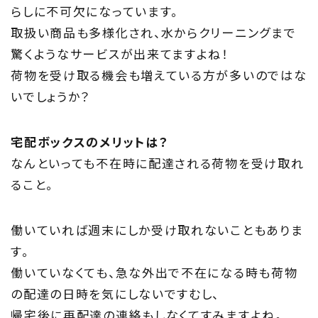
らしに不可欠になっています。
About
取扱い商品も多様化され、水からクリーニングまで
住まい夢ネットとは
驚くようなサービスが出来てますよね！
荷物を受け取る機会も増えている方が多いのではな
Concept
いでしょうか？
ウッド・コミュ二ケーション
宅配ボックスのメリットは？
Philosophy
なんといっても不在時に配達される荷物を受け取れ
私たちの目指す家づくり
ること。
Members
働いていれば週末にしか受け取れないこともありま
住まい夢ネット加盟工務店
す。
働いていなくても、急な外出で不在になる時も荷物
Project
の配達の日時を気にしないですむし、
帰宅後に再配達の連絡もしなくてすみますよね。
私たちの取り組み