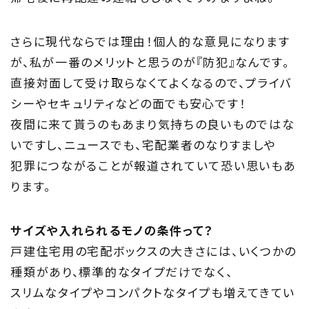
Information
さらに現代ならでは理由！個人的な意見になります
が、私が一番のメリットと思うのが『防犯』なんです。
家づくりに役立つ情報
直接対面して受け取らなくてよくなるので、プライバ
Maintenance
シーやセキュリティなどの面でも安心です！
夜間に来て貰うのもあまり気持ちの良いものではな
家のメンテナンス
いですし、ニュースでも、宅配業者のなりすましや
犯罪につながることが報道されていて恐い思いもあ
じゅう
mado
ります。
住宅相談窓口 じゅうmado
サイズや入れられるモノの条件って？
戸建住宅用の宅配ボックスの大きさには、いくつかの
種類があり、標準的なタイプだけでなく、
スリムなタイプやコンパクトなタイプも増えてきてい