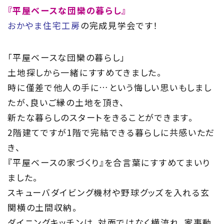
住まい夢ネットとは
『平屋ベースな団欒の暮らし』
おかやま住宅工房
の完成見学会です！
Concept
「平屋ベースな団欒の暮らし」
ウッド・コミュ二ケーション
土地探しから一緒にすすめてきました。
Philosophy
時に僅差で他人の手に…という悔しい思いもしまし
たが、良いご縁の土地を頂き、
私たちの目指す家づくり
新たな暮らしのスタートをきることができます。
2階建てですが1階で完結できる暮らしに共感いただ
Members
き、
住まい夢ネット加盟工務店
『平屋ベースの家づくり』を合言葉にすすめてまいり
ました。
Project
スキューバダイビング機材や野球グッズを入れる玄
私たちの取り組み
関横の土間収納。
ダイニングキッチンは、対面ではなく横流れ、家事動