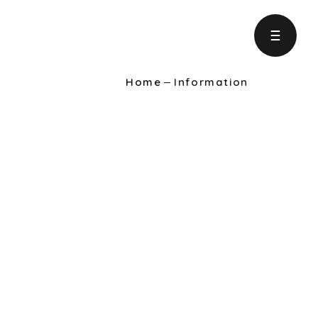
Home
Information
ject
の取り組み
formation
りに役立つ情報
intenance
ンテナンス