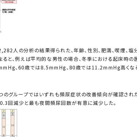
,282⼈の分析の結果得られた、年齢、性別、肥満、喫煙、塩
よると、例えば平均的な男性の場合、冬季における起床時の居
mmHg、60歳では8.5mmHg、80歳では11.2mmHg⾼く
つのグループではいずれも頻尿症状の改善傾向が確認された
0.3回減少と最も夜間頻尿回数が有意に減少した。