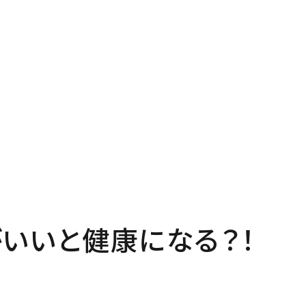
P
Pro
プページ
私たち
out
In
い夢ネットとは
家づく
いいと健康になる？！
ncept
Ma
・コミュ二ケーション
家のメ