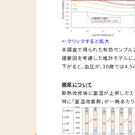
←クリックすると拡大
本調査で得られた有効サンプル2
諸要因を考慮した推計モデルに
下がると、⾎圧が、30歳では4.5
頻尿について
断熱改修後に室温が上昇した３
特に「室温改善群」が⼀晩あたり