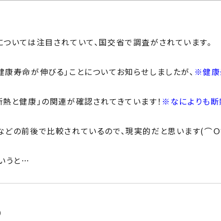
じ
ilosophy
ちの目指す家づくり
住宅相
については注目されていて、国交省で調査がされています。
mbers
い夢ネット加盟工務店
健康寿命が伸びる」ことについてお知らせしましたが、
※健康
断熱と健康」の関連が確認されてきています！
※なによりも断
などの前後で比較されているので、現実的だと思います(⌒Ｏ
いうと…
）