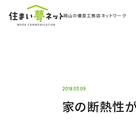
岡山の優良工務店ネットワーク
TO
トッ
Ab
住ま
2018.03.09
家の断熱性が
Co
ウッド