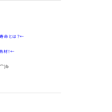
ゅう
mado
談窓口 じゅうmado
寿命とは？
←
熱材！
←
⌒)b