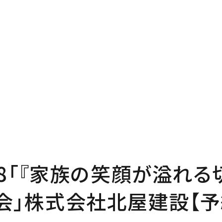
P
Pro
プページ
私たち
out
In
い夢ネットとは
家づく
7～8「『家族の笑顔が溢れ
ncept
Ma
会」株式会社北屋建設【予
・コミュ二ケーション
家のメ