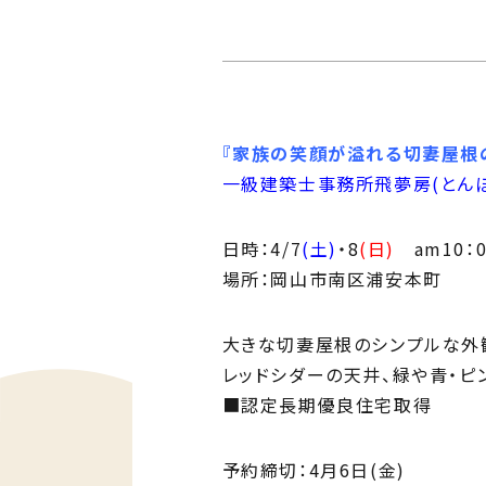
Ph
私た
Me
住ま
『
家族の笑顔が溢れる切妻屋根
一級建築士事務所飛夢房(とん
日時：4/7
(土)
・8
(日)
am10：0
場所：岡山市南区浦安本町
大きな切妻屋根のシンプルな外観
レッドシダーの天井、緑や青・ピ
■認定長期優良住宅取得
予約締切：4月6日(金)