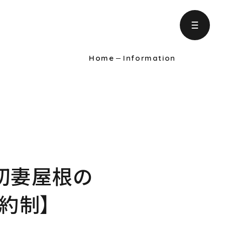
Home
Information
ject
の取り組み
formation
りに役立つ情報
る切妻屋根の
intenance
約制】
ンテナンス