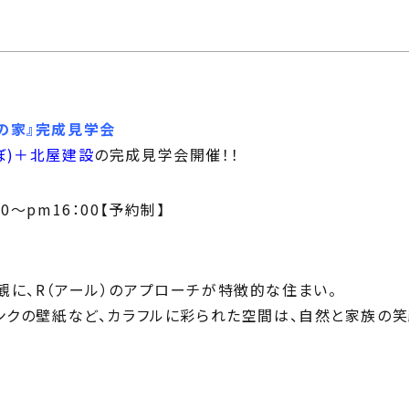
じ
ilosophy
ちの目指す家づくり
住宅相
mbers
い夢ネット加盟工務店
の家
』完成見学会
ぼ)＋北屋建設
の完成見学会開催！！
0～pm16：00【予約制】
に、R（アール）のアプローチが特徴的な住まい。
ンクの壁紙など、カラフルに彩られた空間は、自然と家族の笑