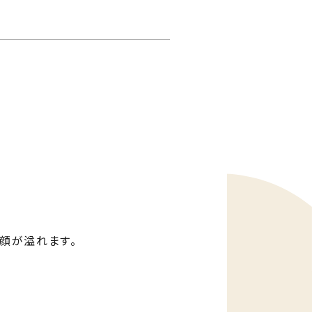
ゅう
mado
談窓口 じゅうmado
顔が溢れます。