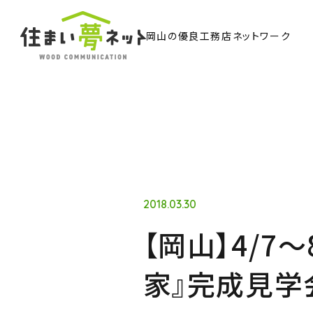
岡山の優良工務店ネットワーク
TO
トッ
Ab
住ま
2018.03.30
【岡山】4/
Co
家』完成見学
ウッド