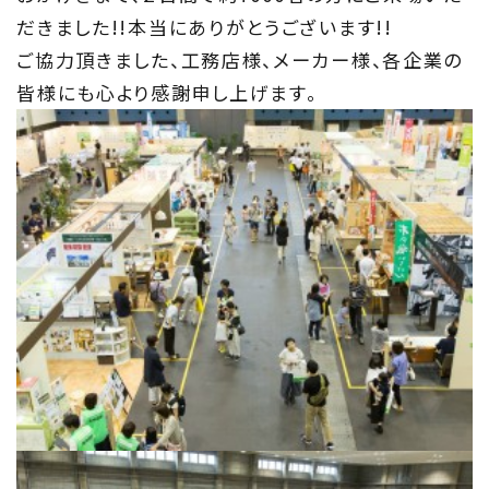
About
だきました!!本当にありがとうございます!!
住まい夢ネットとは
ご協力頂きました、工務店様、メーカー様、各企業の
皆様にも心より感謝申し上げます。
Concept
ウッド・コミュ二ケーション
Philosophy
私たちの目指す家づくり
Members
住まい夢ネット加盟工務店
Project
私たちの取り組み