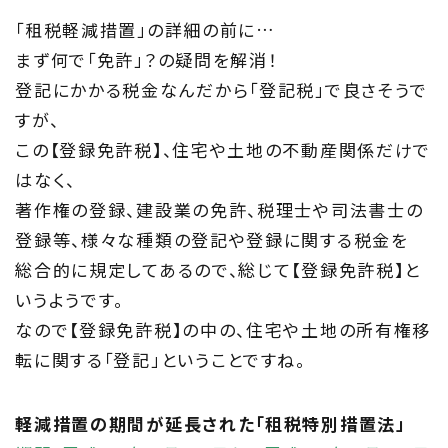
「租税軽減措置」の詳細の前に…
Information
まず何で「免許」？の疑問を解消！
家づくりに役立つ情報
登記にかかる税金なんだから「登記税」で良さそうで
すが、
Maintenance
この【登録免許税】、住宅や土地の不動産関係だけで
はなく、
家のメンテナンス
著作権の登録、建設業の免許、税理士や司法書士の
じゅう
登録等、様々な種類の登記や登録に関する税金を
mado
総合的に規定してあるので、総じて【登録免許税】と
住宅相談窓口 じゅうmado
いうようです。
なので【登録免許税】の中の、住宅や土地の所有権移
転に関する「登記」ということですね。
軽減措置の期間が延長された「租税特別措置法」