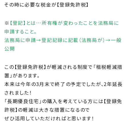
その時に必要な税金が【登録免許税】
About
住まい夢ネットとは
※
【登記】とは…所有権が変わったことを法務局に
申請すること。
Concept
法務局に申請→登記記録に記載（法務局が）→一般
ウッド・コミュ二ケーション
公開
Philosophy
この【登録免許税】が軽減される制度で「租税軽減措
私たちの目指す家づくり
置」があります。
本来は今年の3月末で終了の予定でしたが、2年延長
Members
されました！
住まい夢ネット加盟工務店
「長期優良住宅」の購入を考えている方には【登録免
許税】の軽減は大きな措置になるので
Project
ぜひ活用していただければと思います！
私たちの取り組み