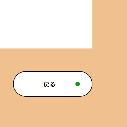
ゅう
mado
談窓口 じゅうmado
戻る