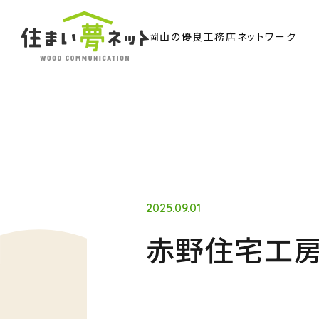
岡山の優良工務店ネットワーク
TO
トッ
Ab
住ま
2025.09.01
赤野住宅工房
Co
ウッド