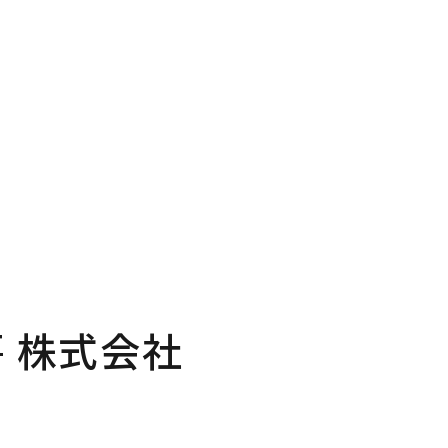
P
Pro
プページ
私たち
out
In
い夢ネットとは
家づく
 株式会社
ncept
Ma
・コミュ二ケーション
家のメ