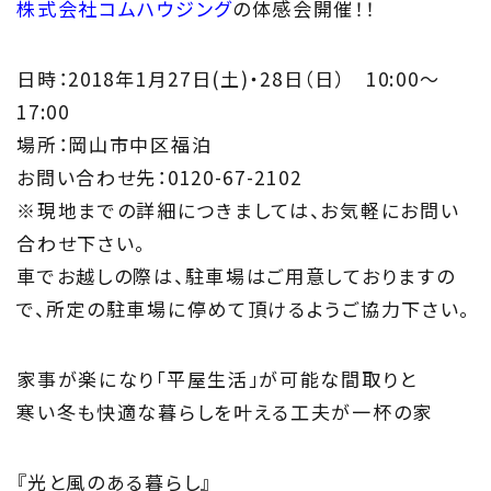
株式会社コムハウジング
の体感会開催！！
住まい夢ネットとは
日時：2018年1月27日(土)・28日（日） 10:00～
Concept
17:00
ウッド・コミュ二ケーション
場所：岡山市中区福泊
お問い合わせ先：0120-67-2102
Philosophy
※現地までの詳細につきましては、お気軽にお問い
私たちの目指す家づくり
合わせ下さい。
車でお越しの際は、駐車場はご用意しておりますの
Members
で、所定の駐車場に停めて頂けるようご協力下さい。
住まい夢ネット加盟工務店
家事が楽になり「平屋生活」が可能な間取りと
Project
寒い冬も快適な暮らしを叶える工夫が一杯の家
私たちの取り組み
『光と風のある暮らし』