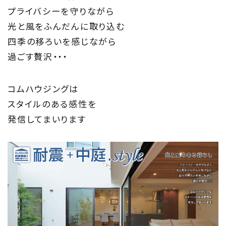
Information
プライバシーを守りながら
家づくりに役立つ情報
光と風をふんだんに取り込む
四季の移ろいを感じながら
Maintenance
過ごす贅沢・・・
家のメンテナンス
コムハウジングは
じゅう
mado
スタイルのある感性を
発信してまいります
住宅相談窓口 じゅうmado